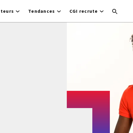
cteurs
Tendances
CGI recrute