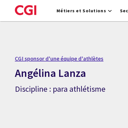
Skip
to
Métiers et Solutions
Se
main
content
CGI sponsor d'une équipe d'athlètes
Angélina Lanza
Discipline : para athlétisme