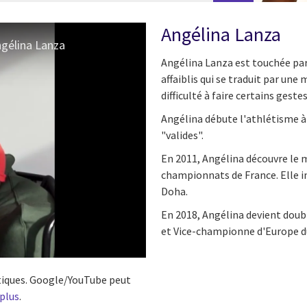
Angélina Lanza
ngélina Lanza
Angélina Lanza est touchée par 
affaiblis qui se traduit par une
difficulté à faire certains geste
Angélina débute l'athlétisme à 
"valides".
En 2011, Angélina découvre le 
championnats de France. Elle i
Doha.
En 2018, Angélina devient dou
et Vice-championne d'Europe du
istiques. Google/YouTube peut
 plus
.