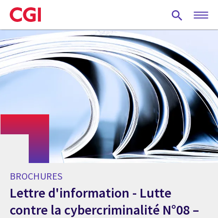
Skip
to
main
content
BROCHURES
Lettre d'information - Lutte
contre la cybercriminalité N°08 –