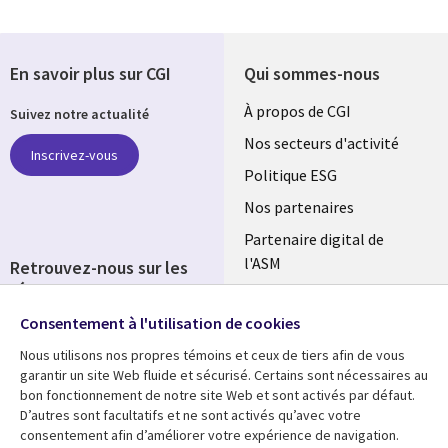
En savoir plus sur CGI
Qui sommes-nous
Useful
À propos de CGI
Suivez notre actualité
links
Nos secteurs d'activité
Inscrivez-vous
FRANCE
Politique ESG
Nos partenaires
Partenaire digital de
l'ASM
Retrouvez-nous sur les
réseaux
Salle de presse
Consentement à l'utilisation de cookies
Social
Fusions
Media
Nous utilisons nos propres témoins et ceux de tiers afin de vous
FRANCE
garantir un site Web fluide et sécurisé. Certains sont nécessaires au
bon fonctionnement de notre site Web et sont activés par défaut.
Ressources
Support
D’autres sont facultatifs et ne sont activés qu’avec votre
consentement afin d’améliorer votre expérience de navigation.