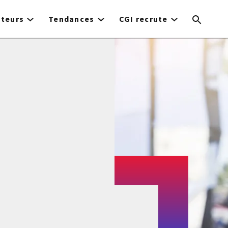
cteurs
Tendances
CGI recrute