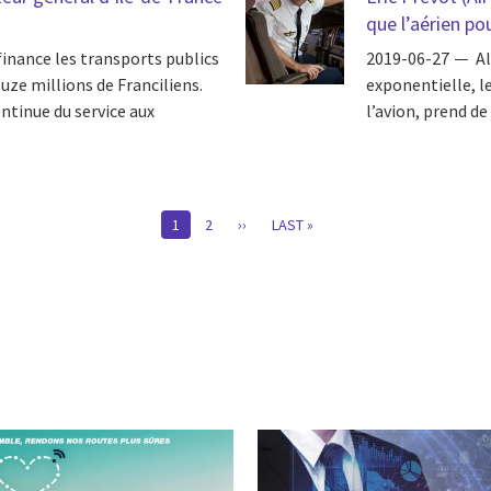
que l’aérien po
finance les transports publics
2019-06-27
Al
uze millions de Franciliens.
exponentielle, l
ontinue du service aux
l’avion, prend d
CURRENT
1
PAGE
2
PAGE
››
DERNIÈRE
LAST »
PAGE
SUIVANTE
PAGE