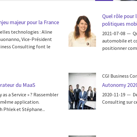
Quel rôle pour 
njeu majeur pour la France
politiques mobi
elles technologies : Aline
2021-07-08
Qu
Buonanno, Vice-Président
automobile et co
siness Consulting font le
positionner comm
CGI Business Co
lérateur du MaaS
Autonomy 2020, 
y as a Service » ? Rassembler
2020-11-19
Dé
e même application.
Consulting sur ce
h Phlek et Stéphane...