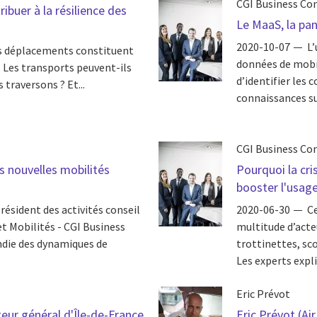
CGI Business Co
ribuer à la résilience des
Le MaaS, la pa
2020-10-07
L’
es déplacements constituent
données de mobil
. Les transports peuvent-ils
d’identifier les
 traversons ? Et...
connaissances sur
CGI Business Co
s nouvelles mobilités
Pourquoi la cri
booster l'usag
résident des activités conseil
2020-06-30
C
t Mobilités - CGI Business
multitude d’acte
ndie des dynamiques de
trottinettes, sco
Les experts expli
Eric Prévot
eur général d'Île-de-France
Eric Prévot (Ai