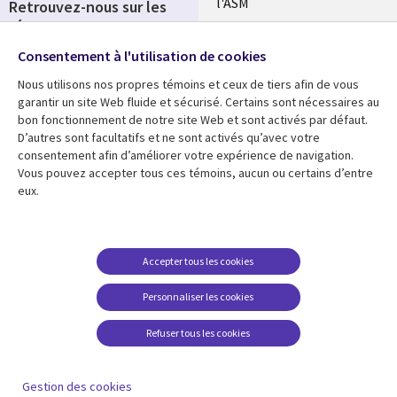
l'ASM
Retrouvez-nous sur les
réseaux
Salle de presse
Consentement à l'utilisation de cookies
Social
Fusions
Media
Nous utilisons nos propres témoins et ceux de tiers afin de vous
FRANCE
garantir un site Web fluide et sécurisé. Certains sont nécessaires au
bon fonctionnement de notre site Web et sont activés par défaut.
Ressources
Support
D’autres sont facultatifs et ne sont activés qu’avec votre
consentement afin d’améliorer votre expérience de navigation.
Library
Legal
Articles
Accessibilité
Vous pouvez accepter tous ces témoins, aucun ou certains d’entre
eux.
Links
FRANCE
Blog
Protection des données
FRANCE
Études de cas
Restrictions et
conditions juridiques
Événements
Accepter tous les cookies
FAQ Carrières
Podcasts
Personnaliser les cookies
Centre de gestion des
Points de vue
témoins
Refuser tous les cookies
Vidéos
En voir plus
Gestion des cookies