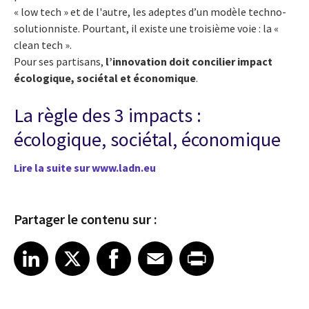
« low tech » et de l'autre, les adeptes d’un modèle techno-
solutionniste. Pourtant, il existe une troisième voie : la «
clean tech ».
Pour ses partisans,
l’innovation doit concilier impact
écologique, sociétal et économique
.
La règle des 3 impacts :
écologique, sociétal, économique
Lire la suite sur www.ladn.eu
Partager le contenu sur :
Share article on LinkedIn
Share article on X
Share article on Facebook
Share article on Email
Share article on Print
LinkedIn
X
Facebook
Email
Print