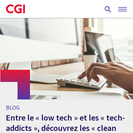
Skip
to
main
content
BLOG
Entre le « low tech » et les « tech-
addicts », découvrez les « clean