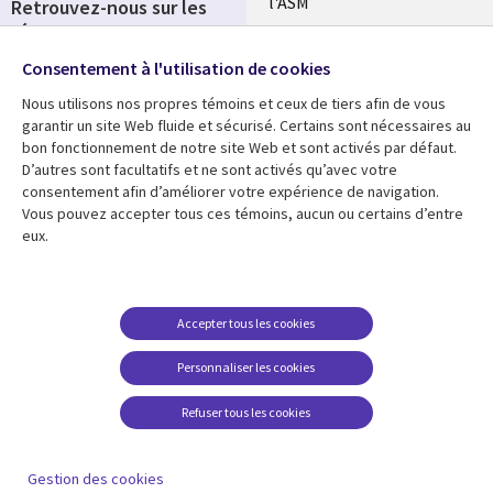
l'ASM
Retrouvez-nous sur les
réseaux
Salle de presse
Consentement à l'utilisation de cookies
Social
Fusions
Media
Nous utilisons nos propres témoins et ceux de tiers afin de vous
FRANCE
garantir un site Web fluide et sécurisé. Certains sont nécessaires au
bon fonctionnement de notre site Web et sont activés par défaut.
Ressources
Support
D’autres sont facultatifs et ne sont activés qu’avec votre
consentement afin d’améliorer votre expérience de navigation.
Library
Legal
Articles
Accessibilité
Vous pouvez accepter tous ces témoins, aucun ou certains d’entre
eux.
Links
FRANCE
Blog
Protection des données
FRANCE
Études de cas
Restrictions et
conditions juridiques
Événements
Accepter tous les cookies
FAQ Carrières
Podcasts
Personnaliser les cookies
Centre de gestion des
Points de vue
témoins
Refuser tous les cookies
Vidéos
En voir plus
Gestion des cookies