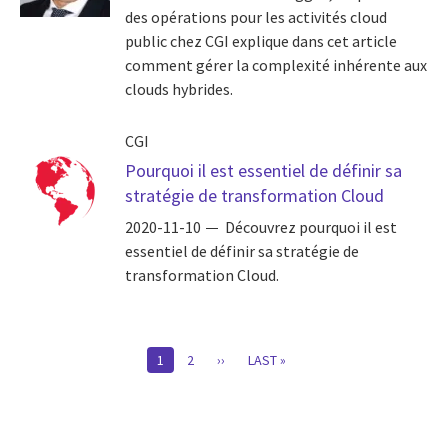
des opérations pour les activités cloud
public chez CGI explique dans cet article
comment gérer la complexité inhérente aux
clouds hybrides.
CGI
Pourquoi il est essentiel de définir sa
stratégie de transformation Cloud
2020-11-10
Découvrez pourquoi il est
essentiel de définir sa stratégie de
transformation Cloud.
Pagination
CURRENT
1
PAGE
2
PAGE
››
DERNIÈRE
LAST »
PAGE
SUIVANTE
PAGE