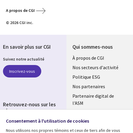
A propos de CGI
© 2026 CGI inc.
En savoir plus sur CGI
Qui sommes-nous
Useful
À propos de CGI
Suivez notre actualité
links
Nos secteurs d'activité
Inscrivez-vous
FRANCE
Politique ESG
Nos partenaires
Partenaire digital de
l'ASM
Retrouvez-nous sur les
réseaux
Salle de presse
Consentement à l'utilisation de cookies
Social
Fusions
Media
Nous utilisons nos propres témoins et ceux de tiers afin de vous