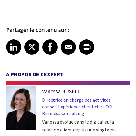
Partager le contenu sur :
Share article on LinkedIn
Share article on X
Share article on Facebook
Share article on Email
Share article on Print
LinkedIn
X
Facebook
Email
Print
A PROPOS DE L'EXPERT
Vanessa BUSELLI
Directrice en charge des activités
conseil Expérience client chez CGI
Business Consulting
Vanessa évolue dans le digital et la
relation client depuis une vingtaine