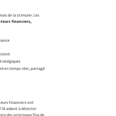
ais de la stimuler. Les
ateurs financiers,
Finance
estent
stratégiques
ord en temps réel, partagé
eurs financiers ont
’IA aident à détecter
ion des principaux flux de