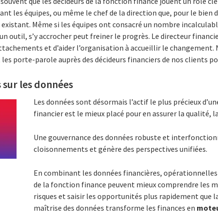
souvent que les décideurs de la fonction finance jouent un rôle clé
nt les équipes, ou même le chef de la direction que, pour le bien d
e existant. Même si les équipes ont consacré un nombre
incalculab
n outil, s’y accrocher peut freiner le progrès. Le directeur financi
tachements et d’aider l’organisation à accueillir le changement. 
s porte-parole auprès des décideurs financiers de nos clients pou
 sur les données
Les données sont désormais l’actif le plus précieux d’une
financier est le mieux placé pour en assurer la qualité, la 
Une gouvernance des données
robuste et interfonction
cloisonnements et génère des perspectives unifiées.
En combinant les données financières, opérationnelles 
de la fonction finance peuvent mieux comprendre les ma
risques et saisir les opportunités plus rapidement que l
maîtrise des données transforme les finances en
moteu