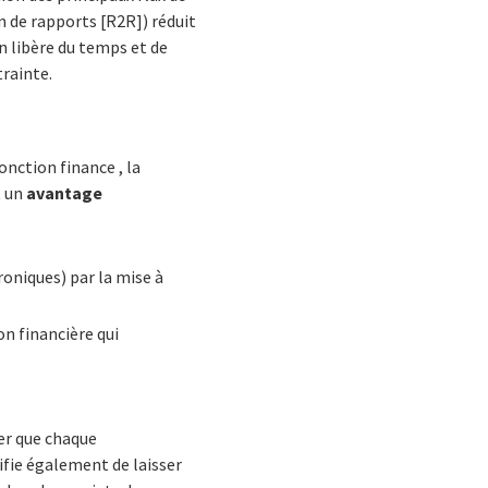
 de rapports [R2R]) réduit
n libère du temps et de
trainte.
onction finance , la
t un
avantage
roniques) par la mise à
on financière qui
e
rer que chaque
fie également de laisser