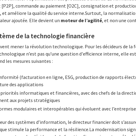
 [P2P], commande au paiement [O2C], consignation et production
, et améliore la qualité du service interne.
Surtout, la normalisatio
valeur ajoutée. Elle devient un
moteur de l’agilité
, et non une con
tème de la technologie financière
vent mener la révolution technologique. Pour les décideurs de la f
chnologique n’est pas qu’une question d'efficience interne, elle es
d les mesures suivantes :
nformité (facturation en ligne, ESG, production de rapports élect
cture des applications
riorités informatiques et financières, avec des chefs de la directi
ment aux projets stratégiques
ormes modulaires et interopérables qui évoluent avec l’entrepris
teur des systèmes d’information, le directeur financier doit s’assu
ue stimule la performance et la résilience.
La modernisation signi