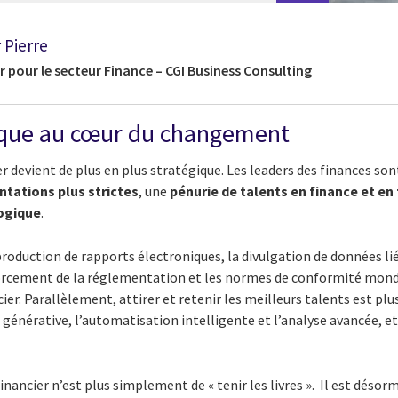
 Pierre
 pour le secteur Finance – CGI Business Consulting
gique au cœur du changement
er devient de plus en plus stratégique. Les leaders des finances so
tations plus strictes
, une
pénurie de talents en finance et e
ogique
.
 production de rapports électroniques, la divulgation de données l
enforcement de la réglementation et les normes de conformité mondi
ier. Parallèlement, attirer et retenir les meilleurs talents est plus 
IA générative, l’automatisation intelligente et l’analyse avancée, e
financier n’est plus simplement de « tenir les livres ». Il
est désorm