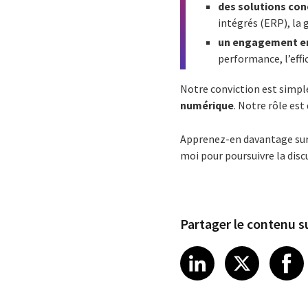
des solutions con
intégrés (ERP), la 
un engagement en
performance, l’effic
Notre conviction est simpl
numérique
. Notre rôle est
Apprenez-en davantage sur n
moi pour poursuivre la disc
Partager le contenu su
Share article
Share art
Shar
LinkedIn
X