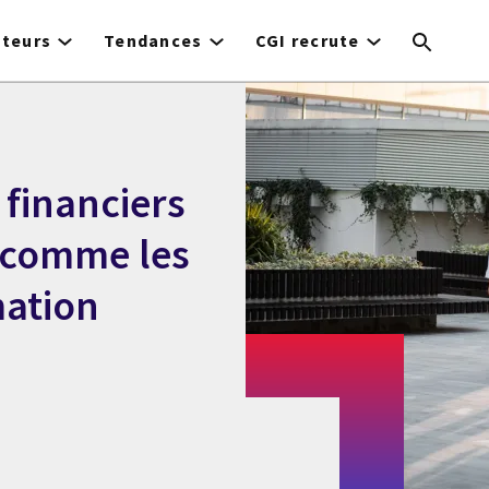
cteurs
Tendances
CGI recrute
financiers
 comme les
mation