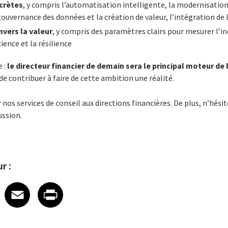
crètes
, y compris l’automatisation intelligente, la modernisatio
gouvernance des données et la création de valeur, l’intégration de l
vers la valeur
, y compris des paramètres clairs pour mesurer l’in
ience et la résilience
e :
le directeur financier
de demain sera le principal moteur de
 de contribuer à faire de cette ambition une réalité.
os services de conseil aux directions financières.
De plus, n’hési
ussion.
r :
 on LinkedIn
icle on X
e article on Facebook
Share article on Email
Share article on Print
Facebook
Email
Print