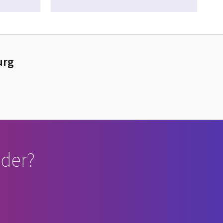
urg
der?