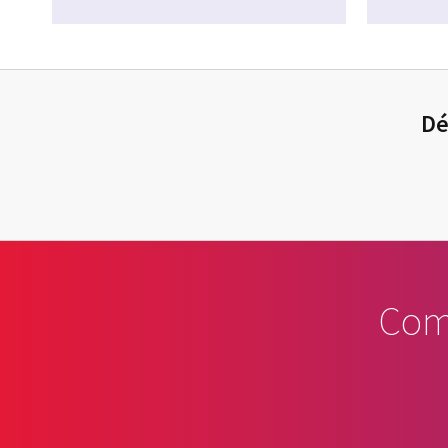
Dé
Com