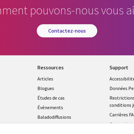
ment pouvons-nous vous ai
contactez-nous
Ressources
Support
Articles
Accessibilit
Blogues
Données Pe
Études de cas
Restriction
conditions j
Événements
Carrières F
Baladodiffusions
Centre de g
Vidéos
témoins