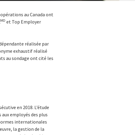
es opérations au Canada ont
MD
k
et Top Employer
dépendante réalisée par
onyme exhaustif réalisé
nts au sondage ont cité les
écutive en 2018. L’étude
es aux employés des plus
normes internationales
uvre, la gestion de la