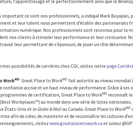
a culture, l’apprentissage et le perfectionnement ainsi que le déve
us important ce sont nos professionnels, a indiqué Mark Boyajian, 
ment et leur talent nous permettent d’établir des partenariats fr
sformation numérique. Nos professionnels sont reconnus pour la m
ident nos clients à stimuler leur performance et leur croissance. 
travail leur permettant de s’épanouir, de jouer un rôle déterminant
entes possibilités de carrières chez CGI, visitez notre
page Carrièr
MD
MD
to Work
Great Place to Work
fait autorité au niveau mondial 
e confiance accrue et un haut niveau de performance. Grâce à ses ou
MD
es programmes de certification, Great Place to Work
reconnaît le
(Best Workplaces™) au monde dans une série de listes nationales, 
MD
ux États-Unis et le
Globe & Mail
au Canada. Great Place to Work
o
ertise afin de créer, de maintenir et de reconnaître les cultures d
 renseignements, visitez
www.greatplacetowork.ca
et suivez @GP