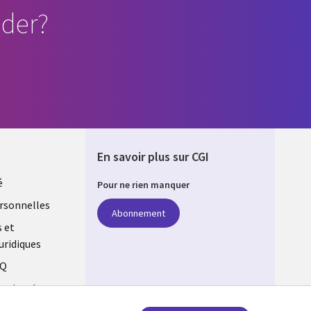
der?
En savoir plus sur CGI
é
Pour ne rien manquer
rsonnelles
Abonnement
s et
uridiques
AQ
estion des