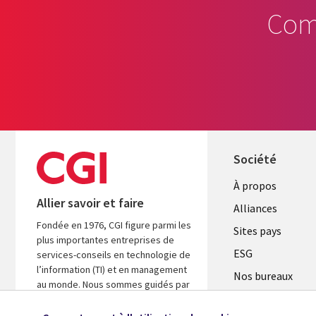
Com
Société
À propos
Allier savoir et faire
Alliances
Fondée en 1976, CGI figure parmi les
Sites pays
plus importantes entreprises de
ESG
services-conseils en technologie de
l’information (TI) et en management
Nos bureaux
au monde. Nous sommes guidés par
Fusions
les faits et axés sur les résultats afin
d’accélérer le rendement de vos