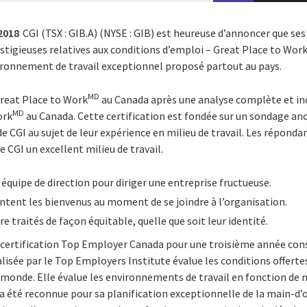
2018
CGI (TSX : GIB.A) (NYSE : GIB) est heureuse d’annoncer que s
estigieuses relatives aux conditions d’emploi – Great Place to Wor
vironnement de travail exceptionnel proposé partout au pays.
MD
 Great Place to Work
au Canada après une analyse complète et in
MD
ork
au Canada. Cette certification est fondée sur un sondage an
e CGI au sujet de leur expérience en milieu de travail. Les réponda
e CGI un excellent milieu de travail.
 équipe de direction pour diriger une entreprise fructueuse.
ntent les bienvenus au moment de se joindre à l’organisation.
re traités de façon équitable, quelle que soit leur identité.
certification Top Employer Canada pour une troisième année cons
lisée par le Top Employers Institute évalue les conditions offert
onde. Elle évalue les environnements de travail en fonction de 
a été reconnue pour sa planification exceptionnelle de la main-d’œ