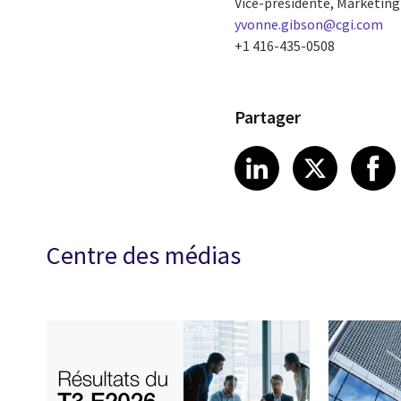
Vice-présidente, Marketin
yvonne.gibson@cgi.com
+1 416-435-0508
Partager
Share article
Share art
Shar
LinkedIn
X
Centre des médias