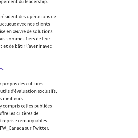
loppement du leadership.
président des opérations de
uctueux avec nos clients
ise en œuvre de solutions
Nous sommes fiers de leur
 et de bâtir l’avenir avec
es
.
à propos des cultures
tils d’évaluation exclusifs,
s meilleurs
y compris celles publiées
ffre les critères de
’entreprise remarquables.
TW_Canada sur Twitter.