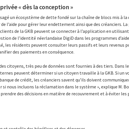
 privée « dès la conception »
isagé un écosystème de dette fondé sur la chaîne de blocs mis à la d
de l’aide pour gérer leur endettement ainsi que des créanciers. La 
clients de la GKB peuvent se connecter à l’application en utilisant 
stion de l’identité néerlandaise DigiD dans les programmes d’aid
sé, les résidents peuvent consulter leurs passifs et leurs revenus p
planifier des paiements en conséquence.
 des citoyens, très peu de données sont fournies à des tiers. Dans 
externes peuvent déterminer si un citoyen travaille à la GKB. Si un v
a banque de crédit, les créanciers savent qu’ils doivent communique
 si nous incluons la réclamation dans le système », explique M. B
à prendre des décisions en matière de recouvrement et à éviter le
 et contrôle des bénéfices et des dépenses