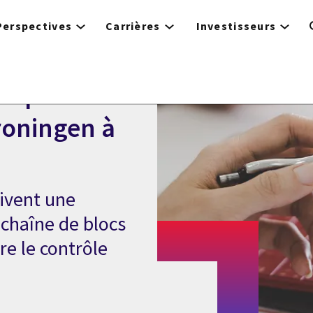
Perspectives
Carrières
Investisseurs
ocs pour
roningen à
oivent une
 chaîne de blocs
re le contrôle