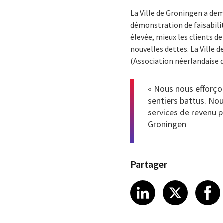
La Ville de Groningen a dem
démonstration de faisabilit
élevée, mieux les clients d
nouvelles dettes. La Ville 
(Association néerlandaise de
« Nous nous efforçon
sentiers battus. Nou
services de revenu p
Groningen
Partager
Share article
Share art
Shar
LinkedIn
X