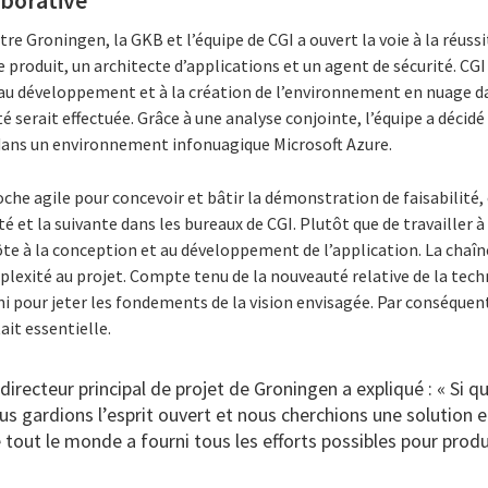
borative
re Groningen, la GKB et l’équipe de CGI a ouvert la voie à la réussi
 produit, un architecte d’applications et un agent de sécurité. CGI
au développement et à la création de l’environnement en nuage da
é serait effectuée. Grâce à une analyse conjointe, l’équipe a décid
dans un environnement infonuagique Microsoft Azure.
che agile pour concevoir et bâtir la démonstration de faisabilité,
é et la suivante dans les bureaux de CGI. Plutôt que de travailler à
 côte à la conception et au développement de l’application. La chaîn
lexité au projet. Compte tenu de la nouveauté relative de la tech
fini pour jeter les fondements de la vision envisagée. Par conséque
ait essentielle.
irecteur principal de projet de Groningen a expliqué : « Si 
us gardions l’esprit ouvert et nous cherchions une solution 
 tout le monde a fourni tous les efforts possibles pour produi