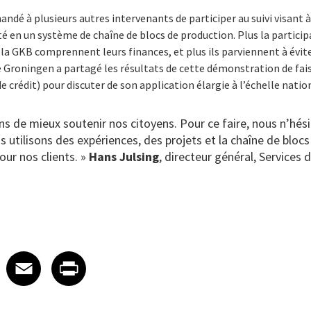
andé à plusieurs autres intervenants de participer au suivi visant 
é en un système de chaîne de blocs de production. Plus la particip
e la GKB comprennent leurs finances, et plus ils parviennent à évit
de Groningen a partagé les résultats de cette démonstration de fai
 crédit) pour discuter de son application élargie à l’échelle natio
s de mieux soutenir nos citoyens. Pour ce faire, nous n’hési
s utilisons des expériences, des projets et la chaîne de bloc
our nos clients. »
Hans Julsing
, directeur général, Services d
 on LinkedIn
icle on X
e article on Facebook
Share article on Email
Share article on Print
Facebook
Email
Print