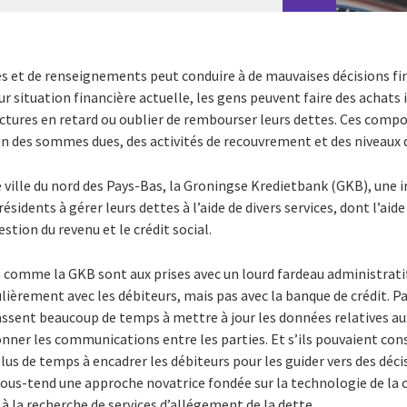
 et de renseignements peut conduire à de mauvaises décisions fin
r situation financière actuelle, les gens peuvent faire des achats
actures en retard ou oublier de rembourser leurs dettes. Ces com
n des sommes dues, des activités de recouvrement et des niveaux
 ville du nord des Pays-Bas, la Groningse Kredietbank (GKB), une i
sidents à gérer leurs dettes à l’aide de divers services, dont l’ai
estion du revenu et le crédit social.
 comme la GKB sont aux prises avec un lourd fardeau administratif,
èrement avec les débiteurs, mais pas avec la banque de crédit. P
assent beaucoup de temps à mettre à jour les données relatives a
onner les communications entre les parties. Et s’ils pouvaient co
lus de temps à encadrer les débiteurs pour les guider vers des déci
ous-tend une approche novatrice fondée sur la technologie de la c
à la recherche de services d’allégement de la dette.