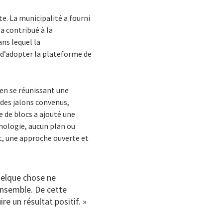
te. La municipalité a fourni
 a contribué à la
ns lequel la
é d’adopter la plateforme de
 en se réunissant une
 des jalons convenus,
e de blocs a ajouté une
nologie, aucun plan ou
nt, une approche ouverte et
quelque chose ne
ensemble. De cette
re un résultat positif. »