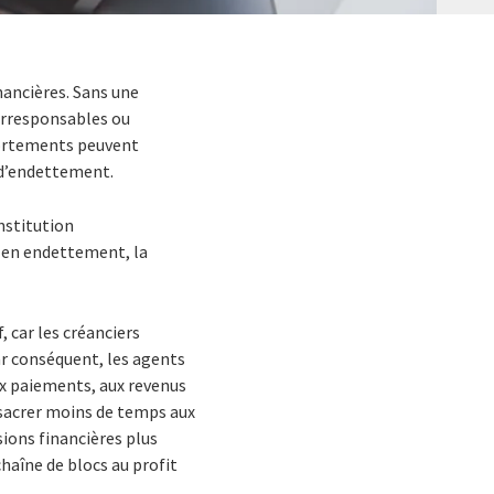
ancières. Sans une
 irresponsables ou
portements peuvent
 d’endettement.
nstitution
de en endettement, la
 car les créanciers
ar conséquent, les agents
ux paiements, aux revenus
nsacrer moins de temps aux
sions financières plus
haîne de blocs au profit