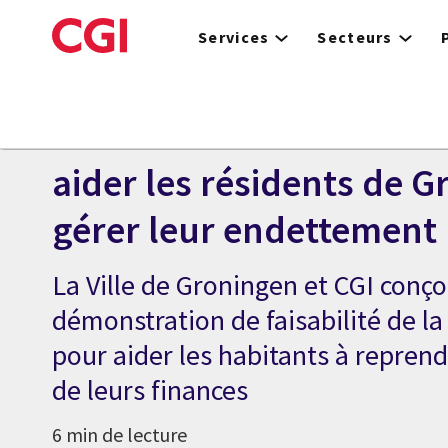
Skip
to
Services
Secteurs
main
content
ÉTUDE DE CAS
Utiliser la chaîne de bl
aider les résidents de G
gérer leur endettement
La Ville de Groningen et CGI conç
démonstration de faisabilité de la
pour aider les habitants à reprend
de leurs finances
6 min de lecture