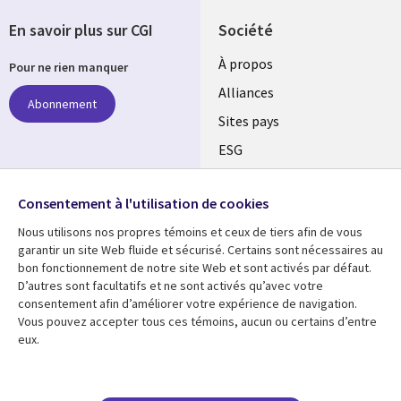
En savoir plus sur CGI
Société
À propos
Pour ne rien manquer
Alliances
Abonnement
Sites pays
ESG
Nos bureaux
Suivez-nous
Consentement à l'utilisation de cookies
Fusions
Nous utilisons nos propres témoins et ceux de tiers afin de vous
Social
Salle de presse
garantir un site Web fluide et sécurisé. Certains sont nécessaires au
Media
bon fonctionnement de notre site Web et sont activés par défaut.
Global
D’autres sont facultatifs et ne sont activés qu’avec votre
FR
consentement afin d’améliorer votre expérience de navigation.
Ressources
Support
Vous pouvez accepter tous ces témoins, aucun ou certains d’entre
eux.
Articles
Accessibilité
Blogues
Données Personnelles