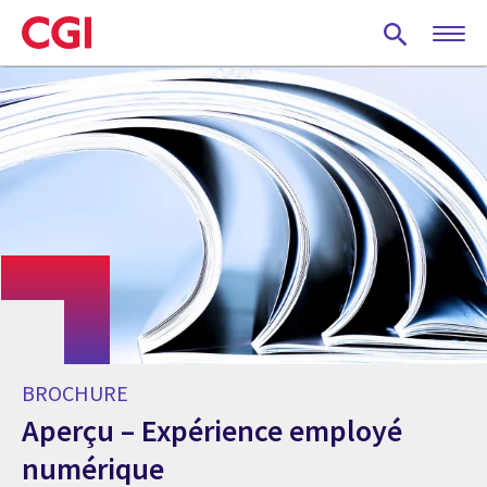
Skip
to
main
content
BROCHURE
Aperçu – Expérience employé
numérique