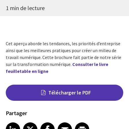
1 min de lecture
Cet aperçu aborde les tendances, les priorités d’entreprise
ainsi que les meilleures pratiques pour créer un milieu de
travail numérique. Cette brochure fait partie de notre série
sur la transformation numérique.
Consulter le livre
feuilletable en ligne
Télécharger le PDF
Partager
Share on LinkedIn
Share on X
Share on Facebook
Share on Email
Share on Print
LinkedIn
X
Facebook
Email
Print