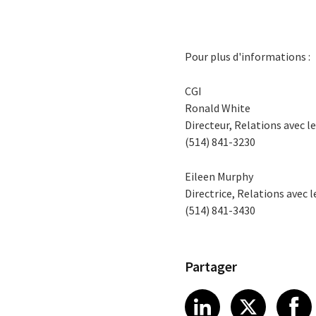
Pour plus d'informations :
CGI
Ronald White
Directeur, Relations avec le
(514) 841-3230
Eileen Murphy
Directrice, Relations avec 
(514) 841-3430
Partager
Share article
Share art
Shar
LinkedIn
X