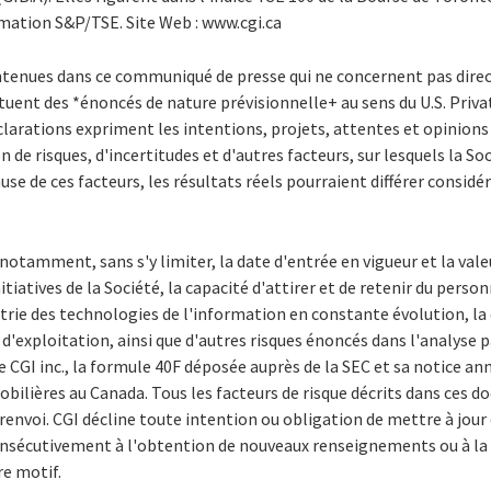
rmation S&P/TSE. Site Web : www.cgi.ca
ontenues dans ce communiqué de presse qui ne concernent pas dir
ituent des *énoncés de nature prévisionnelle+ au sens du U.S. Priva
larations expriment les intentions, projets, attentes et opinions 
n de risques, d'incertitudes et d'autres facteurs, sur lesquels la 
ause de ces facteurs, les résultats réels pourraient différer consid
tamment, sans s'y limiter, la date d'entrée en vigueur et la vale
nitiatives de la Société, la capacité d'attirer et de retenir du pers
trie des technologies de l'information en constante évolution, 
d'exploitation, ainsi que d'autres risques énoncés dans l'analyse p
 CGI inc., la formule 40F déposée auprès de la SEC et sa notice a
bilières au Canada. Tous les facteurs de risque décrits dans ces 
renvoi. CGI décline toute intention ou obligation de mettre à jour 
consécutivement à l'obtention de nouveaux renseignements ou à l
re motif.