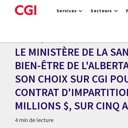
Skip
to
Services
Secteurs
main
content
Centre des médias
COMMUNIQUÉ
LE MINISTÈRE DE LA SA
BIEN-ÊTRE DE L'ALBERT
SON CHOIX SUR CGI PO
CONTRAT D'IMPARTITIO
MILLIONS $, SUR CINQ 
4 min de lecture