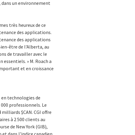
é, dans un environnement
mmes très heureux de ce
ntenance des applications.
ntenance des applications
ien-être de l'Alberta, au
s de travailler avec le
on essentiels. » M. Roach a
important et en croissance
s en technologies de
 000 professionnels. Le
4 milliards $CAN. CGI offre
ires à 2 500 clients au
ourse de New York (GIB),
o et dans l'indice canadien