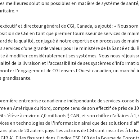
 les meilleures solutions possibles en matière de système de sant
itaire. »
exécutif et directeur général de CGI, Canada, a ajouté : « Nous so
 position de CGI en tant que premier fournisseur de services de mai
ard de la qualité, conjugué à notre expertise en processus de mai
s services d'une grande valeur pour le ministère de la Santé et du B
te à modifier considérablement ses systèmes. Nous nous réjouisson
alité de la livraison et l'accessibilité de ses systèmes d'informati
monter l'engagement de CGI envers l'Ouest canadien, un marché 
e grandissante.
 première entreprise canadienne indépendante de services-conseil
ème en Amérique du Nord, compte tenu de son effectif de près de 10
'élève à environ 7,0 milliards $ CAN, et son chiffre d'affaires à 1,
es en technologies de l'information ainsi que des solutions d'affa
ans plus de 20 autres pays. Les actions de CGI sont inscrites à la B
(GIB.A). Elles figurent dans l'indice TSE 100 de la Bourse de Toront