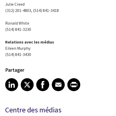
Julie Creed
(312) 201-4803, (514) 841-3418
Ronald White
(514) 841-3230
Relations avec les médias
Eileen Murphy
(514) 841-3430
Partager
Share article on LinkedIn
Share article on X
Share article on Facebook
Share article on Email
Share article on Print
LinkedIn
X
Facebook
Email
Print
Centre des médias