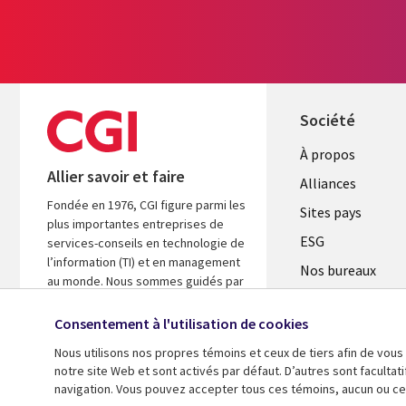
Société
À propos
Allier savoir et faire
Alliances
Fondée en 1976, CGI figure parmi les
Sites pays
plus importantes entreprises de
ESG
services-conseils en technologie de
l’information (TI) et en management
Nos bureaux
au monde. Nous sommes guidés par
Fusions
les faits et axés sur les résultats afin
d’accélérer le rendement de vos
Consentement à l'utilisation de cookies
Salle de presse
investissements.
Nous utilisons nos propres témoins et ceux de tiers afin de vous
notre site Web et sont activés par défaut. D’autres sont faculta
En savoir plus
navigation. Vous pouvez accepter tous ces témoins, aucun ou cer