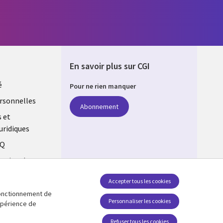
En savoir plus sur CGI
é
Pour ne rien manquer
rsonnelles
Abonnement
s et
uridiques
AQ
estion des
Accepter tous les cookies
 fonctionnement de
Suivez-nous
Personnaliser les cookies
expérience de
Social Media Global FR
Refuser tous les cookies