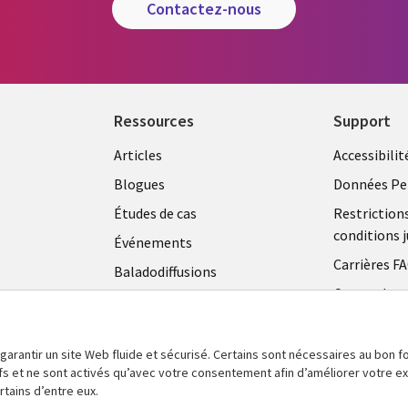
contactez-nous
Ressources
Support
Articles
Accessibilit
Blogues
Données Pe
Études de cas
Restriction
conditions j
Événements
Carrières F
Baladodiffusions
Centre de g
Vidéos
témoins
En voir plus
 garantir un site Web fluide et sécurisé. Certains sont nécessaires au bon
tifs et ne sont activés qu’avec votre consentement afin d’améliorer votre 
tains d’entre eux.