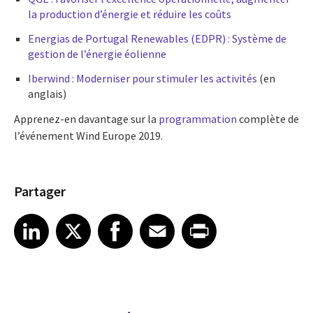
la production d’énergie et réduire les coûts
Energias de Portugal Renewables (EDPR) : Système de
gestion de l’énergie éolienne
Iberwind : Moderniser pour stimuler les activités
(en
anglais)
Apprenez-en davantage sur la
programmation
complète de
l’événement Wind Europe 2019.
Partager
Share article on LinkedIn
Share article on X
Share article on Facebook
Share article on Email
Share article on Print
LinkedIn
X
Facebook
Email
Print