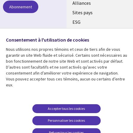
Alliances
Abonnement
Sites pays
ESG
Nos bureaux
Suivez-nous
Consentement à l'utilisation de cookies
Fusions
Nous utilisons nos propres témoins et ceux de tiers afin de vous
Social
Salle de presse
garantir un site Web fluide et sécurisé. Certains sont nécessaires au
Media
bon fonctionnement de notre site Web et sont activés par défaut.
Global
D’autres sont facultatifs et ne sont activés qu’avec votre
FR
consentement afin d’améliorer votre expérience de navigation.
Ressources
Support
Vous pouvez accepter tous ces témoins, aucun ou certains d’entre
eux.
Articles
Accessibilité
Blogues
Données Personnelles
Études de cas
Restrictions et
Accepter tous les cookies
conditions juridiques
Événements
Personnaliser les cookies
Carrières FAQ
Baladodiffusions
Centre de gestion des
Refuser tous les cookies