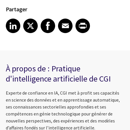
Partager
Share article on LinkedIn
Share article on X
Share article on Facebook
Share article on Email
Share article on Print
LinkedIn
X
Facebook
Email
Print
À propos de : Pratique
d'intelligence artificielle de CGI
Experte de confiance en IA, CGI met à profit ses capacités
en science des données et en apprentissage automatique,
ses connaissances sectorielles approfondies et ses
compétences en génie technologique pour générer de
nouvelles perspectives, des expériences et des modèles
d’affaires fondés sur l’intelligence artificielle.