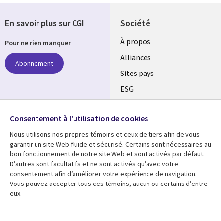
En savoir plus sur CGI
Société
À propos
Pour ne rien manquer
Alliances
Abonnement
Sites pays
ESG
Nos bureaux
Suivez-nous
Consentement à l'utilisation de cookies
Fusions
Nous utilisons nos propres témoins et ceux de tiers afin de vous
Social
Salle de presse
garantir un site Web fluide et sécurisé. Certains sont nécessaires au
Media
bon fonctionnement de notre site Web et sont activés par défaut.
Global
D’autres sont facultatifs et ne sont activés qu’avec votre
FR
consentement afin d’améliorer votre expérience de navigation.
Ressources
Support
Vous pouvez accepter tous ces témoins, aucun ou certains d’entre
eux.
Articles
Accessibilité
Blogues
Données Personnelles