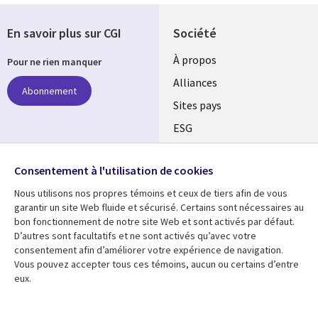
En savoir plus sur CGI
Société
À propos
Pour ne rien manquer
Alliances
Abonnement
Sites pays
ESG
Nos bureaux
Suivez-nous
Consentement à l'utilisation de cookies
Fusions
Nous utilisons nos propres témoins et ceux de tiers afin de vous
Social
Salle de presse
garantir un site Web fluide et sécurisé. Certains sont nécessaires au
Media
bon fonctionnement de notre site Web et sont activés par défaut.
Global
D’autres sont facultatifs et ne sont activés qu’avec votre
FR
consentement afin d’améliorer votre expérience de navigation.
Ressources
Support
Vous pouvez accepter tous ces témoins, aucun ou certains d’entre
eux.
Articles
Accessibilité
Blogues
Données Personnelles