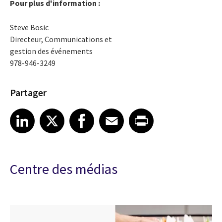
Pour plus d'information :
Steve Bosic
Directeur, Communications et
gestion des événements
978-946-3249
Partager
Share article on LinkedIn
Share article on X
Share article on Facebook
Share article on Email
Share article on Print
LinkedIn
X
Facebook
Email
Print
Centre des médias