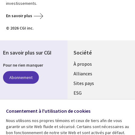
investissements.
En savoir plus
© 2026 CGI inc.
En savoir plus sur CGI
Société
À propos
Pour ne rien manquer
Alliances
Abonnement
Sites pays
ESG
Nos bureaux
Suivez-nous
Consentement à l'utilisation de cookies
Fusions
Nous utilisons nos propres témoins et ceux de tiers afin de vous
Social
Salle de presse
garantir un site Web fluide et sécurisé. Certains sont nécessaires au
Media
bon fonctionnement de notre site Web et sont activés par défaut.
Global