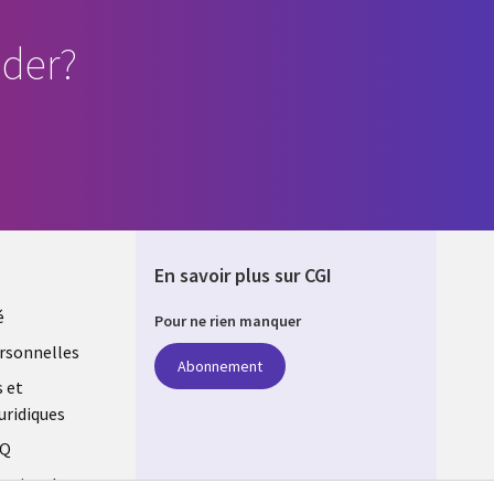
der?
En savoir plus sur CGI
é
Pour ne rien manquer
rsonnelles
Abonnement
s et
uridiques
AQ
estion des