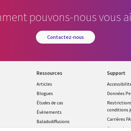
ment pouvons-nous vous ai
contactez-nous
Ressources
Support
Articles
Accessibilit
Blogues
Données Pe
Études de cas
Restriction
conditions j
Événements
Carrières F
Baladodiffusions
Centre de g
Vidéos