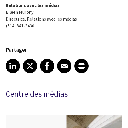
Relations avec les médias
Eileen Murphy
Directrice, Relations avec les médias
(514) 841-3430
Partager
Share article on LinkedIn
Share article on X
Share article on Facebook
Share article on Email
Share article on Print
LinkedIn
X
Facebook
Email
Print
Centre des médias