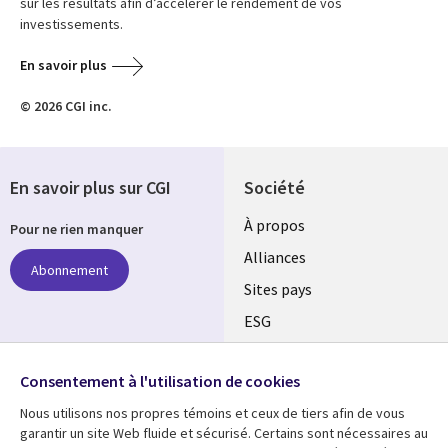
sur les résultats afin d’accélérer le rendement de vos
investissements.
En savoir plus
© 2026 CGI inc.
En savoir plus sur CGI
Société
À propos
Pour ne rien manquer
Alliances
Abonnement
Sites pays
ESG
Nos bureaux
Suivez-nous
Consentement à l'utilisation de cookies
Fusions
Nous utilisons nos propres témoins et ceux de tiers afin de vous
Social
Salle de presse
garantir un site Web fluide et sécurisé. Certains sont nécessaires au
Media