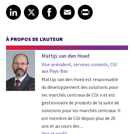
Share article on LinkedIn
Share article on X
Share article on Facebook
Share article on Email
Share article on Print
LinkedIn
X
Facebook
Email
Print
À PROPOS DE L’AUTEUR
Mattijs van den Hoed
Vice-président, services-conseils, CGI
aux Pays-Bas
Mattijs van den Hoed est responsable
du développement des solutions pour
les marchés centraux de CGI n et est
gestionnaire de produits de la suite de
solutions pour les marchés centraux. Il
est membre de CGI depuis plus de 20
ans et au cours des ...
Voir le profil