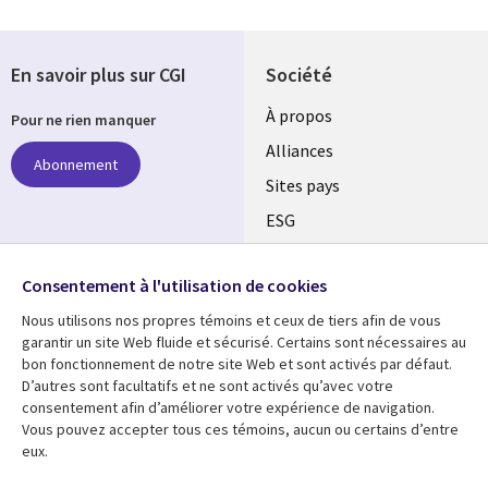
En savoir plus sur CGI
Société
À propos
Pour ne rien manquer
Alliances
Abonnement
Sites pays
ESG
Nos bureaux
Suivez-nous
Consentement à l'utilisation de cookies
Fusions
Nous utilisons nos propres témoins et ceux de tiers afin de vous
Social
Salle de presse
garantir un site Web fluide et sécurisé. Certains sont nécessaires au
Media
bon fonctionnement de notre site Web et sont activés par défaut.
Global
D’autres sont facultatifs et ne sont activés qu’avec votre
FR
consentement afin d’améliorer votre expérience de navigation.
Ressources
Support
Vous pouvez accepter tous ces témoins, aucun ou certains d’entre
eux.
Articles
Accessibilité