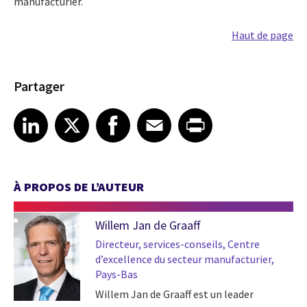
manufacturier.
Haut de page
Partager
Share article on LinkedIn
Share article on X
Share article on Facebook
Share article on Email
Share article on Print
LinkedIn
X
Facebook
Email
Print
À PROPOS DE L’AUTEUR
Willem Jan de Graaff
Directeur, services-conseils, Centre
d’excellence du secteur manufacturier,
Pays-Bas
Willem Jan de Graaff est un leader