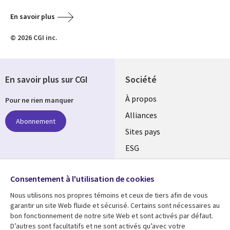
En savoir plus
© 2026 CGI inc.
En savoir plus sur CGI
Société
À propos
Pour ne rien manquer
Alliances
Abonnement
Sites pays
ESG
Nos bureaux
Suivez-nous
Consentement à l'utilisation de cookies
Fusions
Nous utilisons nos propres témoins et ceux de tiers afin de vous
Social
Salle de presse
garantir un site Web fluide et sécurisé. Certains sont nécessaires au
Media
bon fonctionnement de notre site Web et sont activés par défaut.
Global
D’autres sont facultatifs et ne sont activés qu’avec votre