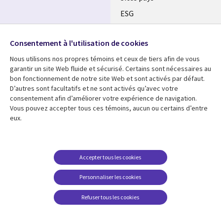
ESG
Nos bureaux
Suivez-nous
Consentement à l'utilisation de cookies
Fusions
Nous utilisons nos propres témoins et ceux de tiers afin de vous
Social
Salle de presse
garantir un site Web fluide et sécurisé. Certains sont nécessaires au
Media
bon fonctionnement de notre site Web et sont activés par défaut.
Global
D’autres sont facultatifs et ne sont activés qu’avec votre
FR
consentement afin d’améliorer votre expérience de navigation.
Ressources
Support
Vous pouvez accepter tous ces témoins, aucun ou certains d’entre
eux.
Articles
Accessibilité
Blogues
Données Personnelles
Études de cas
Restrictions et
Accepter tous les cookies
conditions juridiques
Événements
Personnaliser les cookies
Carrières FAQ
Baladodiffusions
Centre de gestion des
Refuser tous les cookies
Vidéos
témoins
En voir plus