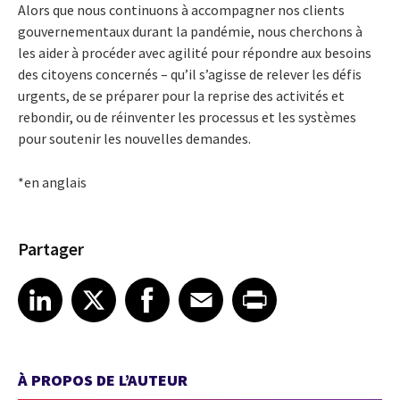
Alors que nous continuons à accompagner nos clients
gouvernementaux durant la pandémie, nous cherchons à
les aider à procéder avec agilité pour répondre aux besoins
des citoyens concernés – qu’il s’agisse de relever les défis
urgents, de se préparer pour la reprise des activités et
rebondir, ou de réinventer les processus et les systèmes
pour soutenir les nouvelles demandes.
*en anglais
Partager
Share article on LinkedIn
Share article on X
Share article on Facebook
Share article on Email
Share article on Print
LinkedIn
X
Facebook
Email
Print
À PROPOS DE L’AUTEUR