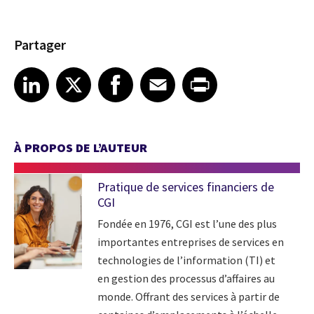
Partager
Share article on LinkedIn
Share article on X
Share article on Facebook
Share article on Email
Share article on Print
LinkedIn
X
Facebook
Email
Print
À PROPOS DE L’AUTEUR
Pratique de services financiers de
CGI
Fondée en 1976, CGI est l’une des plus
importantes entreprises de services en
technologies de l’information (TI) et
en gestion des processus d’affaires au
monde. Offrant des services à partir de