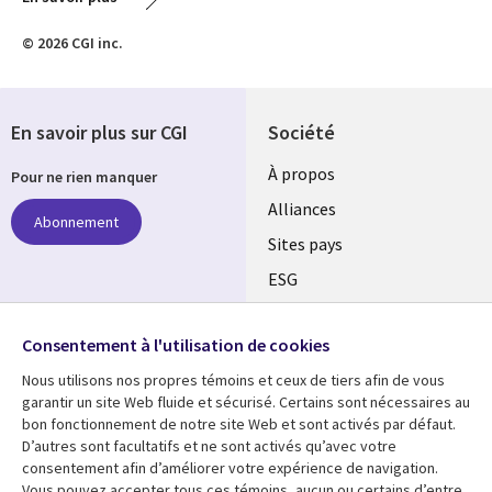
© 2026 CGI inc.
En savoir plus sur CGI
Société
À propos
Pour ne rien manquer
Alliances
Abonnement
Sites pays
ESG
Nos bureaux
Suivez-nous
Consentement à l'utilisation de cookies
Fusions
Nous utilisons nos propres témoins et ceux de tiers afin de vous
Social
Salle de presse
garantir un site Web fluide et sécurisé. Certains sont nécessaires au
Media
bon fonctionnement de notre site Web et sont activés par défaut.
Global
D’autres sont facultatifs et ne sont activés qu’avec votre
FR
consentement afin d’améliorer votre expérience de navigation.
Ressources
Support
Vous pouvez accepter tous ces témoins, aucun ou certains d’entre