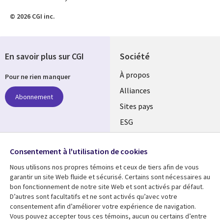
© 2026 CGI inc.
En savoir plus sur CGI
Société
À propos
Pour ne rien manquer
Alliances
Abonnement
Sites pays
ESG
Nos bureaux
Suivez-nous
Consentement à l'utilisation de cookies
Fusions
Nous utilisons nos propres témoins et ceux de tiers afin de vous
Social
Salle de presse
garantir un site Web fluide et sécurisé. Certains sont nécessaires au
Media
bon fonctionnement de notre site Web et sont activés par défaut.
Global
D’autres sont facultatifs et ne sont activés qu’avec votre
FR
consentement afin d’améliorer votre expérience de navigation.
Ressources
Support
Vous pouvez accepter tous ces témoins, aucun ou certains d’entre