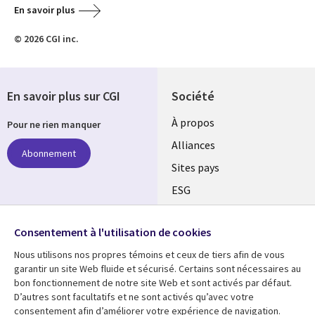
En savoir plus
© 2026 CGI inc.
En savoir plus sur CGI
Société
À propos
Pour ne rien manquer
Alliances
Abonnement
Sites pays
ESG
Nos bureaux
Suivez-nous
Consentement à l'utilisation de cookies
Fusions
Nous utilisons nos propres témoins et ceux de tiers afin de vous
Social
Salle de presse
garantir un site Web fluide et sécurisé. Certains sont nécessaires au
Media
bon fonctionnement de notre site Web et sont activés par défaut.
Global
D’autres sont facultatifs et ne sont activés qu’avec votre
FR
consentement afin d’améliorer votre expérience de navigation.