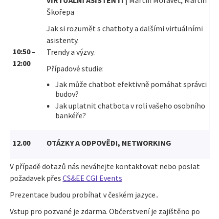
Škořepa
Jak si rozumět s chatboty a dalšími virtuálními
asistenty.
10:50 –
Trendy a výzvy.
12:00
Případové studie:
Jak může chatbot efektivně pomáhat správci
budov?
Jak uplatnit chatbota v roli vašeho osobního
bankéře?
12.00
OTÁZKY A ODPOVĚDI, NETWORKING
V případě dotazů nás neváhejte kontaktovat nebo poslat
požadavek přes
CS&EE CGI Events
Prezentace budou probíhat v českém jazyce..
Vstup pro pozvané je zdarma. Občerstvení je zajištěno po