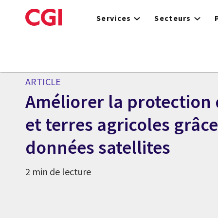
Skip
to
Services
Secteurs
main
content
ARTICLE
Améliorer la protection 
et terres agricoles grâc
données satellites
2 min de lecture