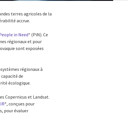
des terres agricoles de la
rabilité accrue.
People in Need
* (PiN). Ce
èmes régionaux et pour
Slovaquie sont exposées
cosystèmes régionaux à
 capacité de
grité écologique.
mes Copernicus et Landsat.
AIR
*, conçues pour
es, pour évaluer