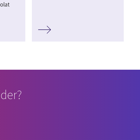
olat
der?