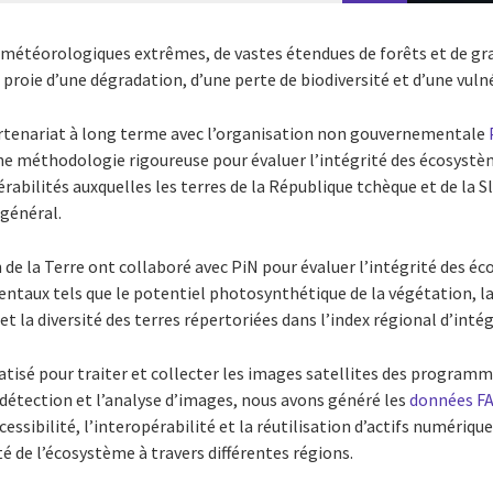
étéorologiques extrêmes, de vastes étendues de forêts et de gran
proie d’une dégradation, d’une perte de biodiversité et d’une vulné
artenariat à long terme avec l’organisation non gouvernementale
 une méthodologie rigoureuse pour évaluer l’intégrité des écosyst
abilités auxquelles les terres de la République tchèque et de la 
 général.
de la Terre ont collaboré avec PiN pour évaluer l’intégrité des é
entaux tels que le potentiel photosynthétique de la végétation, la
et la diversité des terres répertoriées dans l’index régional d’inté
atisé pour traiter et collecter les images satellites des program
étection et l’analyse d’images, nous avons généré les
données F
ccessibilité, l’interopérabilité et la réutilisation d’actifs numériqu
é de l’écosystème à travers différentes régions.