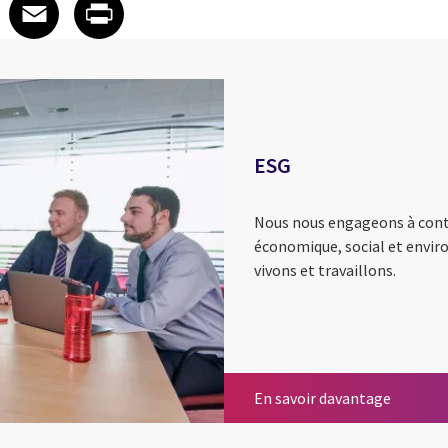
 on LinkedIn
icle on X
e article on Facebook
Share article on Email
Share article on Print
Facebook
Email
Print
ESG
Nous nous engageons à contr
économique, social et envi
vivons et travaillons.
ESG
En savoir davantage