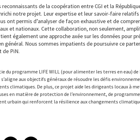
reconnaissants de la coopération entre CGI et la République
ichi notre projet. Leur expertise et leur savoir-faire relatif
ous ont permis d’analyser de façon exhaustive et de compren
ux et nationaux. Cette collaboration, non seulement, amplif
soutient également une approche axée sur les données pour p
en général. Nous sommes impatients de poursuivre ce parten
t de PiN.
tie du programme LIFE WILL (pour alimenter les terres en eau) de 
s’aligne aux objectifs généraux de résoudre les défis environneme
ts climatiques. De plus, ce projet aide les dirigeants locaux à m
euses en matière de protection de l’environnement, de programmes
t urbain qui renforcent la résilience aux changements climatiqu