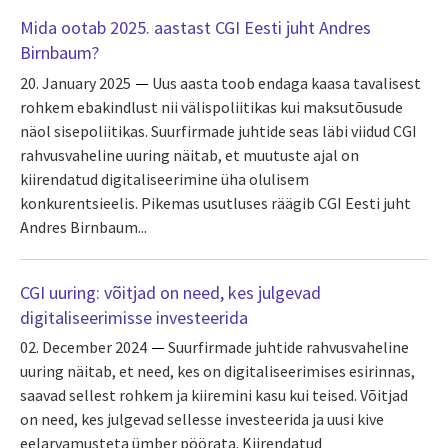
Mida ootab 2025. aastast CGI Eesti juht Andres
Birnbaum?
20. January 2025
Uus aasta toob endaga kaasa tavalisest
rohkem ebakindlust nii välispoliitikas kui maksutõusude
näol sisepoliitikas. Suurfirmade juhtide seas läbi viidud CGI
rahvusvaheline uuring näitab, et muutuste ajal on
kiirendatud digitaliseerimine üha olulisem
konkurentsieelis. Pikemas usutluses räägib CGI Eesti juht
Andres Birnbaum...
CGI uuring: võitjad on need, kes julgevad
digitaliseerimisse investeerida
02. December 2024
Suurfirmade juhtide rahvusvaheline
uuring näitab, et need, kes on digitaliseerimises esirinnas,
saavad sellest rohkem ja kiiremini kasu kui teised. Võitjad
on need, kes julgevad sellesse investeerida ja uusi kive
eelarvamusteta ümber pöörata. Kiirendatud