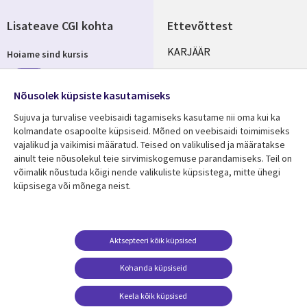
Lisateave CGI kohta
Ettevõttest
Useful
KARJÄÄR
Hoiame sind kursis
links
KONTORID
Telli
ESTONIA
Nõusolek küpsiste kasutamiseks
Sujuva ja turvalise veebisaidi tagamiseks kasutame nii oma kui ka
kolmandate osapoolte küpsiseid. Mõned on veebisaidi toimimiseks
vajalikud ja vaikimisi määratud. Teised on valikulised ja määratakse
Jälgi meid
ainult teie nõusolekul teie sirvimiskogemuse parandamiseks. Teil on
Social
võimalik nõustuda kõigi nende valikuliste küpsistega, mitte ühegi
Media
küpsisega või mõnega neist.
ESTONIA
Ressursikeskus
Tugi
Aktsepteeri kõik küpsised
Library
Legal
Viimased uudised
Õigused
Kohanda küpsiseid
Links
ESTONIA
Artiklid
Privaatsus
Keela kõik küpsised
ESTONIA
Blogi
Juurdepääs