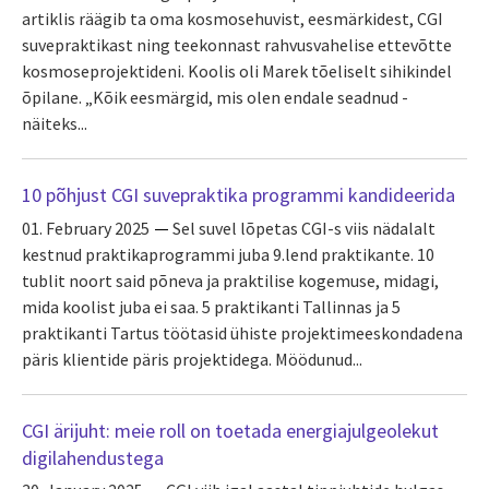
artiklis räägib ta oma kosmosehuvist, eesmärkidest, CGI
suvepraktikast ning teekonnast rahvusvahelise ettevõtte
kosmoseprojektideni. Koolis oli Marek tõeliselt sihikindel
õpilane. „Kõik eesmärgid, mis olen endale seadnud -
näiteks...
10 põhjust CGI suvepraktika programmi kandideerida
01. February 2025
Sel suvel lõpetas CGI-s viis nädalalt
kestnud praktikaprogrammi juba 9.lend praktikante. 10
tublit noort said põneva ja praktilise kogemuse, midagi,
mida koolist juba ei saa. 5 praktikanti Tallinnas ja 5
praktikanti Tartus töötasid ühiste projektimeeskondadena
päris klientide päris projektidega. Möödunud...
CGI ärijuht: meie roll on toetada energiajulgeolekut
digilahendustega