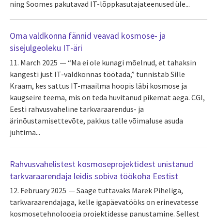
ning Soomes pakutavad IT-lõppkasutajateenused üle...
Oma valdkonna fännid veavad kosmose- ja
sisejulgeoleku IT-äri
11. March 2025
“Ma ei ole kunagi mõelnud, et tahaksin
kangesti just IT-valdkonnas töötada,” tunnistab Sille
Kraam, kes sattus IT-maailma hoopis läbi kosmose ja
kaugseire teema, mis on teda huvitanud pikemat aega. CGI,
Eesti rahvusvaheline tarkvaraarendus- ja
ärinõustamisettevõte, pakkus talle võimaluse asuda
juhtima...
Rahvusvahelistest kosmoseprojektidest unistanud
tarkvaraarendaja leidis sobiva töökoha Eestist
12. February 2025
Saage tuttavaks Marek Piheliga,
tarkvaraarendajaga, kelle igapäevatööks on erinevatesse
kosmosetehnoloogia projektidesse panustamine. Sellest