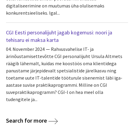
digitaliseerimine on muutumas üha olulisemaks
konkurentsieeliseks. Igal...
CGI Eesti personalijuht jagab kogemusi: noori ja
tehisaru ei maksa karta
04. November 2024
Rahvusvahelise IT- ja
ärinõustamisettevõtte CGI personalijuht Ursula Altmets
räägib lähemalt, kuidas me koostöös oma klientidega
panustame järjepidevalt spetsialistide järelkasvu ning
toetame uute IT-talentide tööturule sisenemist läbi iga-
aastase suvise praktikaprogrammi. Milline on CGI
suvepraktikaprogramm? CGI-l on hea meel olla
tudengitele ja...
Search for more