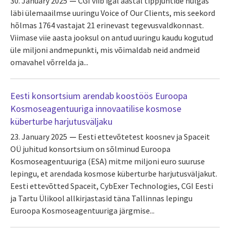
30. January 2025
CGI viib igal aastal tippjuhtide hulgas
läbi ülemaailmse uuringu Voice of Our Clients, mis seekord
hõlmas 1764 vastajat 21 erinevast tegevusvaldkonnast.
Viimase viie aasta jooksul on antud uuringu kaudu kogutud
üle miljoni andmepunkti, mis võimaldab neid andmeid
omavahel võrrelda ja...
Eesti konsortsium arendab koostöös Euroopa
Kosmoseagentuuriga innovaatilise kosmose
küberturbe harjutusväljaku
23. January 2025
Eesti ettevõtetest koosnev ja Spaceit
OÜ juhitud konsortsium on sõlminud Euroopa
Kosmoseagentuuriga (ESA) mitme miljoni euro suuruse
lepingu, et arendada kosmose küberturbe harjutusväljakut.
Eesti ettevõtted Spaceit, CybExer Technologies, CGI Eesti
ja Tartu Ülikool allkirjastasid täna Tallinnas lepingu
Euroopa Kosmoseagentuuriga järgmise...