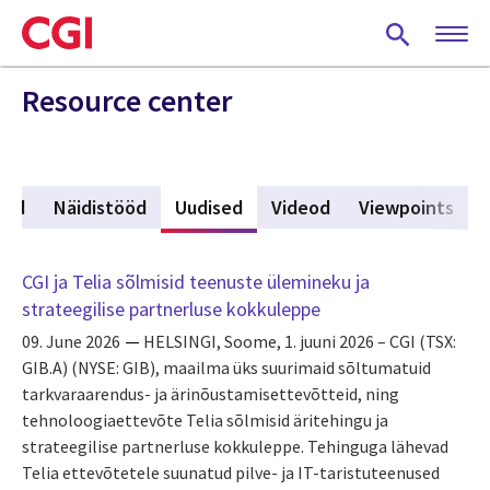
Skip
to
main
content
Resource center
rid
Näidistööd
Uudised
(active tab)
Videod
Viewpoints
CGI ja Telia sõlmisid teenuste ülemineku ja
strateegilise partnerluse kokkuleppe
09. June 2026
HELSINGI, Soome, 1. juuni 2026 – CGI (TSX:
GIB.A) (NYSE: GIB), maailma üks suurimaid sõltumatuid
tarkvaraarendus- ja ärinõustamisettevõtteid, ning
tehnoloogiaettevõte Telia sõlmisid äritehingu ja
strateegilise partnerluse kokkuleppe. Tehinguga lähevad
Telia ettevõtetele suunatud pilve- ja IT-taristuteenused