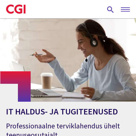
Skip
to
main
content
IT HALDUS- JA TUGITEENUSED
Professionaalne terviklahendus ühelt
teenuseosutajalt