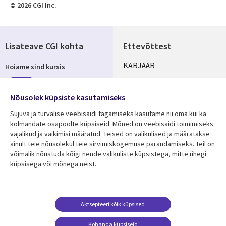
© 2026 CGI Inc.
Lisateave CGI kohta
Ettevõttest
Useful
KARJÄÄR
Hoiame sind kursis
links
KONTORID
Telli
ESTONIA
Nõusolek küpsiste kasutamiseks
Sujuva ja turvalise veebisaidi tagamiseks kasutame nii oma kui ka
kolmandate osapoolte küpsiseid. Mõned on veebisaidi toimimiseks
vajalikud ja vaikimisi määratud. Teised on valikulised ja määratakse
Jälgi meid
ainult teie nõusolekul teie sirvimiskogemuse parandamiseks. Teil on
Social
võimalik nõustuda kõigi nende valikuliste küpsistega, mitte ühegi
Media
küpsisega või mõnega neist.
ESTONIA
Ressursikeskus
Tugi
Aktsepteeri kõik küpsised
Library
Legal
Viimased uudised
Õigused
Kohanda küpsiseid