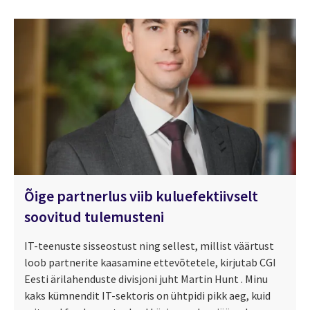
Õige partnerlus viib kuluefektiivselt
soovitud tulemusteni
IT-teenuste sisseostust ning sellest, millist väärtust
loob partnerite kaasamine ettevõtetele, kirjutab CGI
Eesti ärilahenduste divisjoni juht Martin Hunt . Minu
kaks kümnendit IT-sektoris on ühtpidi pikk aeg, kuid