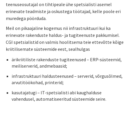
teenuseosutajal on tihtipeale ühe spetsialisti asemel
erinevate teadmiste ja oskustega töötajad, kelle poole eri
muredega pöörduda.
Meil on pikaajaline kogemus nii infrastruktuuri kui ka
erinevate rakenduste haldus- ja tugiteenuste pakkumisel.
CGI spetsialistid on valmis hoolitsema teie ettevõtte kõige
kriitilisemate süsteemide eest, sealhulgas
ärikriitiliste rakenduste tugiteenused – ERP-süsteemid,
meiliserverid, andmebaasid;
infrastruktuuri haldusteenused – serverid, võrgusõlmed,
arvutitöökohad, printerid;
kasutajatugi – IT-spetsialisti abi kaughalduse
vahendusel, automatiseeritud süsteemide seire.