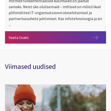
mitmed fundamentaalsed küsimused on jäänud
samaks. Neist üks olulisemaid – millised on mõistlikud
põhimõtted IT-organisatsiooni ülesehitamisel ja
partnerlussuhete juhtimisel. Kas infotehnoloogia ja äri
...
Õige partnerlus viib kuluefektiivselt soovitud t
Vaata lisaks
Viimased uudised