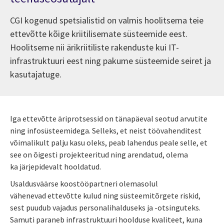
CGI kogenud spetsialistid on valmis hoolitsema teie
ettevõtte kõige kriitilisemate süsteemide eest.
Hoolitseme nii ärikriitiliste rakenduste kui IT-
infrastruktuuri eest ning pakume süsteemide seiret ja
kasutajatuge.
Iga ettevõtte äriprotsessid on tänapäeval seotud arvutite
ning infosüsteemidega. Selleks, et neist töövahenditest
võimalikult palju kasu oleks, peab lahendus peale selle, et
see on õigesti projekteeritud ning arendatud, olema
ka järjepidevalt hooldatud.
Usaldusväärse koostööpartneri olemasolul
vähenevad ettevõtte kulud ning süsteemitõrgete riskid,
sest puudub vajadus personalihalduseks ja -otsinguteks.
Samuti paraneb infrastruktuuri hoolduse kvaliteet, kuna