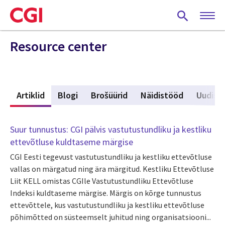
Skip
to
main
content
Resource center
d
Artiklid
(active tab)
Blogi
Brošüürid
Näidistööd
Uudise
Suur tunnustus: CGI pälvis vastutustundliku ja kestliku
ettevõtluse kuldtaseme märgise
CGI Eesti tegevust vastutustundliku ja kestliku ettevõtluse
vallas on märgatud ning ära märgitud. Kestliku Ettevõtluse
Liit KELL omistas CGIle Vastutustundliku Ettevõtluse
Indeksi kuldtaseme märgise. Märgis on kõrge tunnustus
ettevõttele, kus vastutustundliku ja kestliku ettevõtluse
põhimõtted on süsteemselt juhitud ning organisatsiooni...