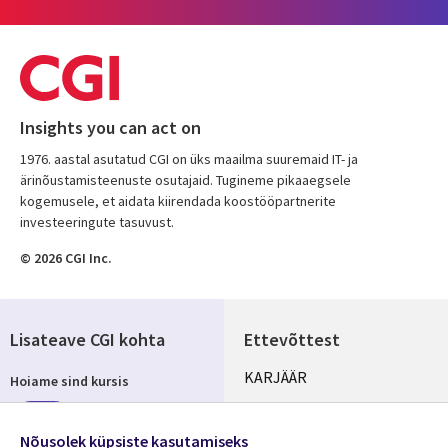
Insights you can act on
1976. aastal asutatud CGI on üks maailma suuremaid IT- ja
ärinõustamisteenuste osutajaid. Tugineme pikaaegsele
kogemusele, et aidata kiirendada koostööpartnerite
investeeringute tasuvust.
© 2026 CGI Inc.
Lisateave CGI kohta
Ettevõttest
Useful
KARJÄÄR
Hoiame sind kursis
links
KONTORID
Telli
Nõusolek küpsiste kasutamiseks