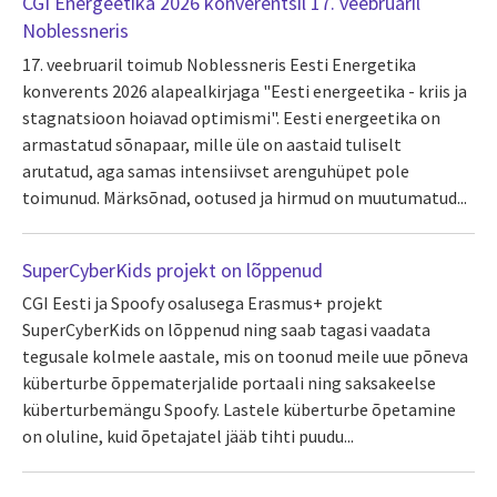
CGI Energeetika 2026 konverentsil 17. veebruaril
Noblessneris
17. veebruaril toimub Noblessneris Eesti Energetika
konverents 2026 alapealkirjaga "Eesti energeetika - kriis ja
stagnatsioon hoiavad optimismi". Eesti energeetika on
armastatud sõnapaar, mille üle on aastaid tuliselt
arutatud, aga samas intensiivset arenguhüpet pole
toimunud. Märksõnad, ootused ja hirmud on muutumatud...
SuperCyberKids projekt on lõppenud
CGI Eesti ja Spoofy osalusega Erasmus+ projekt
SuperCyberKids on lõppenud ning saab tagasi vaadata
tegusale kolmele aastale, mis on toonud meile uue põneva
küberturbe õppematerjalide portaali ning saksakeelse
küberturbemängu Spoofy. Lastele küberturbe õpetamine
on oluline, kuid õpetajatel jääb tihti puudu...