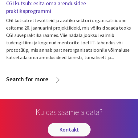
CGI kutsub: esita oma arendusidee
praktikaprogrammi
CGI kutsub ettevõtteid ja avaliku sektori organisatsioone
esitama 20. jaanuarini projektiideid, mis võiksid saada teoks
CGI suvepraktika raames. Viie nädala jooksul valmib
tudengitiimi ja kogenud mentorite toel IT-lahendus või
prototüüp, mis annab partnerorganisatsioonile võimaluse
katsetada oma arendusideed kiiresti, turvaliselt ja...
Search for more
Kuidas saame aidata?
kontakt