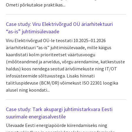
Ometi põrkutakse praktikas...
Case study: Viru Elektrivõrgud OÜ äriarhitektuuri
“as‑is” juhtimisülevaade
Viru Elektrivõrgud OÜ-le teostati 10.2025–01.2026
äriarhitektuuri “as‑is” juhtimisülevaade, mille käigus
kaardistati kolm prioriteetset väärtusvoogu
(mõõteandmed ja arveldus, võrgu arendamine, katkestuste
haldus) koos nendega seotud ärivõimekuste ning IT/OT
infosüsteemide sõltuvustega. Lisaks hinnati
talitluspidevuse (BCM/DR) võimekust ISO 22301 loogika
alusel ning koondati...
Case study: Tark akupargi juhtimistarkvara Eesti
suurimale energiasalvestile
Ülevaade Eesti energiapöörde kiirendamiseks ning