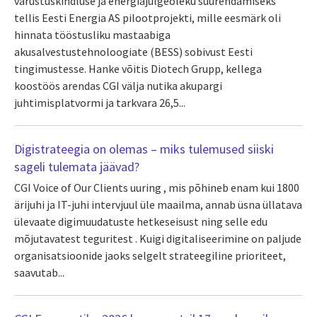
varustuskindluse ja energiajulgeoleku suurendamiseks
tellis Eesti Energia AS pilootprojekti, mille eesmärk oli
hinnata tööstusliku mastaabiga
akusalvestustehnoloogiate (BESS) sobivust Eesti
tingimustesse. Hanke võitis Diotech Grupp, kellega
koostöös arendas CGI välja nutika akupargi
juhtimisplatvormi ja tarkvara 26,5...
Digistrateegia on olemas – miks tulemused siiski
sageli tulemata jäävad?
CGI Voice of Our Clients uuring , mis põhineb enam kui 1800
ärijuhi ja IT-juhi intervjuul üle maailma, annab üsna üllatava
ülevaate digimuudatuste hetkeseisust ning selle edu
mõjutavatest teguritest . Kuigi digitaliseerimine on paljude
organisatsioonide jaoks selgelt strateegiline prioriteet,
saavutab...