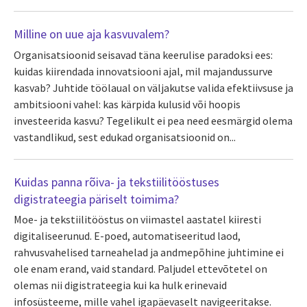
Milline on uue aja kasvuvalem?
Organisatsioonid seisavad täna keerulise paradoksi ees:
kuidas kiirendada innovatsiooni ajal, mil majandussurve
kasvab? Juhtide töölaual on väljakutse valida efektiivsuse ja
ambitsiooni vahel: kas kärpida kulusid või hoopis
investeerida kasvu? Tegelikult ei pea need eesmärgid olema
vastandlikud, sest edukad organisatsioonid on...
Kuidas panna rõiva- ja tekstiilitööstuses
digistrateegia päriselt toimima?
Moe- ja tekstiilitööstus on viimastel aastatel kiiresti
digitaliseerunud. E-poed, automatiseeritud laod,
rahvusvahelised tarneahelad ja andmepõhine juhtimine ei
ole enam erand, vaid standard. Paljudel ettevõtetel on
olemas nii digistrateegia kui ka hulk erinevaid
infosüsteeme, mille vahel igapäevaselt navigeeritakse.