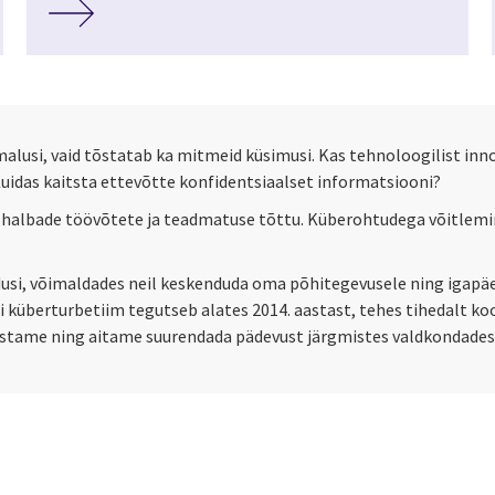
lusi, vaid tõstatab ka mitmeid küsimusi. Kas tehnoloogilist inno
Kuidas kaitsta ettevõtte konfidentsiaalset informatsiooni?
 halbade töövõtete ja teadmatuse tõttu. Küberohtudega võitlemin
endusi, võimaldades neil keskenduda oma põhitegevusele ning igap
ti küberturbetiim tegutseb alates 2014. aastast, tehes tihedalt 
õustame ning aitame suurendada pädevust järgmistes valdkondades