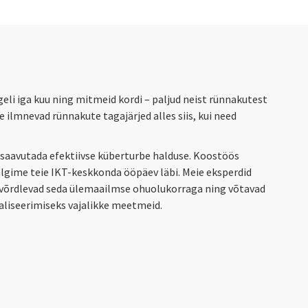
eli iga kuu ning mitmeid kordi – paljud neist rünnakutest
ilmnevad rünnakute tagajärjed alles siis, kui need
l saavutada efektiivse küberturbe halduse. Koostöös
gime teie IKT-keskkonda ööpäev läbi. Meie eksperdid
võrdlevad seda ülemaailmse ohuolukorraga ning võtavad
aliseerimiseks vajalikke meetmeid.