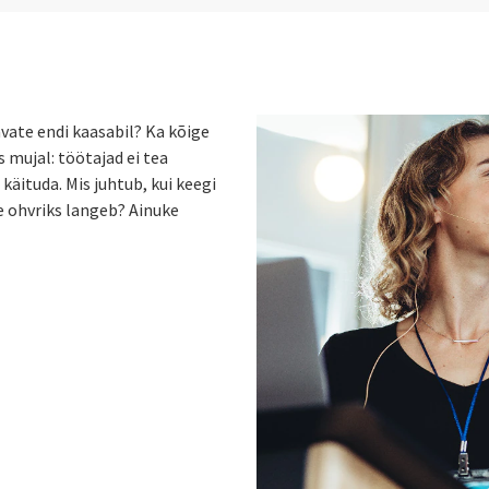
vate endi kaasabil? Ka kõige
s mujal: töötajad ei tea
 käituda. Mis juhtub, kui keegi
 ohvriks langeb? Ainuke