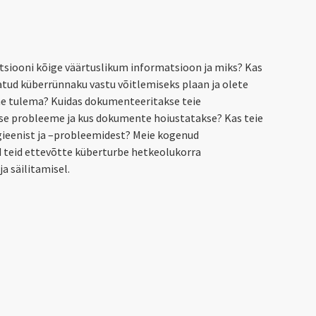
atsiooni kõige väärtuslikum informatsioon ja miks? Kas
atud küberrünnaku vastu võitlemiseks plaan ja olete
e tulema? Kuidas dokumenteeritakse teie
use probleeme ja kus dokumente hoiustatakse? Kas teie
gieenist ja –probleemidest? Meie kogenud
d teid ettevõtte küberturbe hetkeolukorra
a säilitamisel.