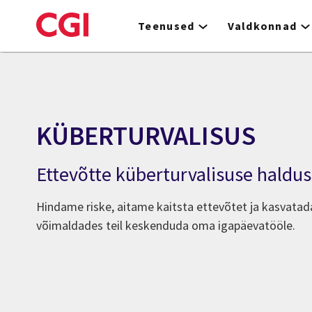
Skip
to
Teenused
Valdkonnad
main
content
KÜBERTURVALISUS
Ettevõtte küberturvalisuse haldu
Hindame riske, aitame kaitsta ettevõtet ja kasvatada
võimaldades teil keskenduda oma igapäevatööle.