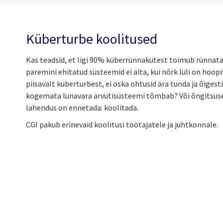
Küberturbe koolitused
Kas teadsid, et ligi 90% küberrünnakutest toimub rünnata
paremini ehitatud süsteemid ei aita, kui nõrk lüli on hoopi
piisavalt küberturbest, ei oska ohtusid ära tunda ja õigesti
kogemata lunavara arvutisüsteemi tõmbab? Või õngitsuse
lahendus on ennetada: koolitada.
CGI pakub erinevaid koolitusi töötajatele ja juhtkonnale.