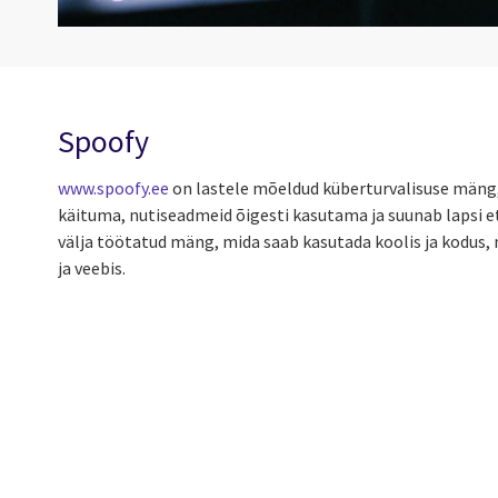
Spoofy
www.spoofy.ee
on lastele mõeldud küberturvalisuse mäng,
käituma, nutiseadmeid õigesti kasutama ja suunab lapsi e
välja töötatud mäng, mida saab kasutada koolis ja kodus
ja veebis.