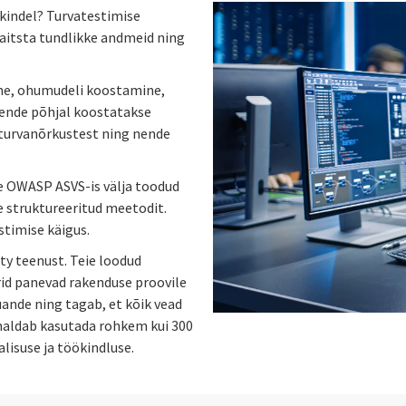
öökindel? Turvatestimise
aitsta tundlikke andmeid ning
ne, ohumudeli koostamine,
Nende põhjal koostatakse
 turvanõrkustest ning nende
e OWASP ASVS-is välja toodud
 struktureeritud meetodit.
timise käigus.
 teenust. Teie loodud
rid panevad rakenduse proovile
uande ning tagab, et kõik vead
maldab kasutada rohkem kui 300
lisuse ja töökindluse.