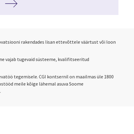
vatsiooni rakendades lisan ettevõttele väärtust või loon
e vajab tugevaid süsteeme, kvalifitseeritud
äevatöö tegemisele. CGI kontsernil on maailmas üle 1800
koostööd meile kõige lähemal asuva Soome
.