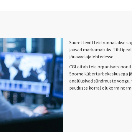
Suurettevõtteid rünnatakse sag
jäävad märkamatuks. Tihtipeale 
jõuavad ajalehtedesse.
CGI aitab teie organisatsiooni
Soome küberturbekeskusega jäl
analüüsivad sündmuste voogu, 
puuduste korral olukorra norm