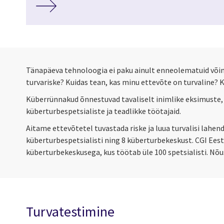
Tänapäeva tehnoloogia ei paku ainult enneolematuid võima
turvariske? Kuidas tean, kas minu ettevõte on turvaline? 
Küberrünnakud õnnestuvad tavaliselt inimlike eksimuste,
küberturbespetsialiste ja teadlikke töötajaid.
Aitame ettevõtetel tuvastada riske ja luua turvalisi lah
küberturbespetsialisti ning 8 küberturbekeskust. CGI Ees
küberturbekeskusega, kus töötab üle 100 spetsialisti. N
Turvatestimine