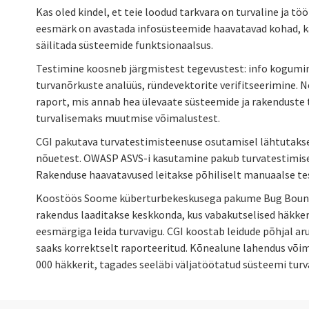
Kas oled kindel, et teie loodud tarkvara on turvaline ja t
eesmärk on avastada infosüsteemide haavatavad kohad, k
säilitada süsteemide funktsionaalsus.
Testimine koosneb järgmistest tegevustest: info kogumi
turvanõrkuste analüüs, ründevektorite verifitseerimine. 
raport, mis annab hea ülevaate süsteemide ja rakenduste
turvalisemaks muutmise võimalustest.
CGI pakutava turvatestimisteenuse osutamisel lähtutaks
nõuetest. OWASP ASVS-i kasutamine pakub turvatestimise
Rakenduse haavatavused leitakse põhiliselt manuaalse tes
Koostöös Soome küberturbekeskusega pakume Bug Bounty
rakendus laaditakse keskkonda, kus vabakutselised häkke
eesmärgiga leida turvavigu. CGI koostab leidude põhjal ar
saaks korrektselt raporteeritud. Kõnealune lahendus või
000 häkkerit, tagades seeläbi väljatöötatud süsteemi turva