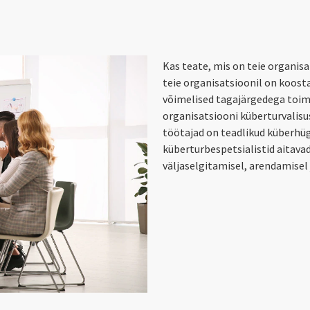
Kas teate, mis on teie organis
teie organisatsioonil on koost
võimelised tagajärgedega toim
organisatsiooni küberturvalis
töötajad on teadlikud küberhü
küberturbespetsialistid aitava
väljaselgitamisel, arendamisel j