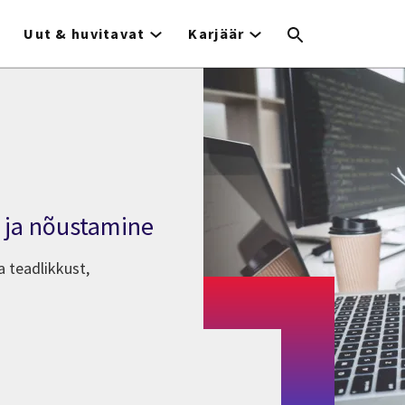
Uut & huvitavat
Karjäär
s ja nõustamine
 teadlikkust,