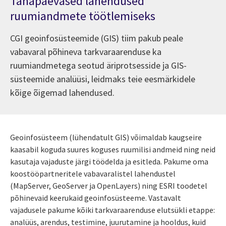
Tänapäevased lahendused
ruumiandmete töötlemiseks
CGI geoinfosüsteemide (GIS) tiim pakub peale
vabavaral põhineva tarkvaraarenduse ka
ruumiandmetega seotud äriprotsesside ja GIS-
süsteemide analüüsi, leidmaks teie eesmärkidele
kõige õigemad lahendused.
Geoinfosüsteem (lühendatult GIS) võimaldab kaugseire
kaasabil koguda suures koguses ruumilisi andmeid ning neid
kasutaja vajaduste järgi töödelda ja esitleda. Pakume oma
koostööpartneritele vabavaralistel lahendustel
(MapServer, GeoServer ja OpenLayers) ning ESRI toodetel
põhinevaid keerukaid geoinfosüsteeme. Vastavalt
vajadusele pakume kõiki tarkvaraarenduse elutsükli etappe:
analüüs, arendus, testimine, juurutamine ja hooldus, kuid