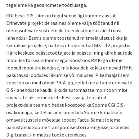
tegeleme ka geoandmete töötlusega.
CGI Eesti GIS-tiim on tegutsenud ligi kümme aastat.
Erinevate projektide raames oleme välja töötanud nii
olemasolevate süsteemide täiendusi kui ka täiesti uusi
lahendusi. Eestis oleme teostanud mitmeid ulatuslikke ja
keerukaid projekte, näiteks olime seotud GIS-112 projektis
Häirekeskuse päästetöötajate ja pääste- ning kiirabiautode
mobiilse tarkvara loomisega. Koostöös RMK-ga oleme
loonud mobiilirakenduse, mis koondab kokku erinevad RMK
pakutavad looduses liikumise võimalused. Pikemaajalisem
koostöö on meil olnud PRIA-ga, kellel me aitame erinevate
GIS-lahenduste kaudu liikuda automaatse monitoorimise
suunas. Lisaks erinevatele Eestis välja töötatud
projektidele teeme tihedat koostööd ka Soome CGI GIS-
osakonnaga, kellel aitame arendada Soome kohalikele
omavalitsustele mõeldud toodet Facta. Samuti oleme
panustanud Soome transpordisektori arengusse, osaledes
Digitransiti-nimelise toote arenduses.