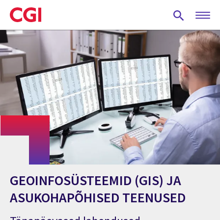
Skip
to
main
content
GEOINFOSÜSTEEMID (GIS) JA
ASUKOHAPÕHISED TEENUSED