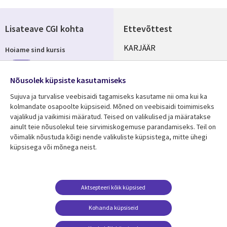
Lisateave CGI kohta
Ettevõttest
Useful
KARJÄÄR
Hoiame sind kursis
links
KONTORID
Telli
ESTONIA
Nõusolek küpsiste kasutamiseks
Sujuva ja turvalise veebisaidi tagamiseks kasutame nii oma kui ka
kolmandate osapoolte küpsiseid. Mõned on veebisaidi toimimiseks
vajalikud ja vaikimisi määratud. Teised on valikulised ja määratakse
Jälgi meid
ainult teie nõusolekul teie sirvimiskogemuse parandamiseks. Teil on
Social
võimalik nõustuda kõigi nende valikuliste küpsistega, mitte ühegi
Media
küpsisega või mõnega neist.
ESTONIA
Ressursikeskus
Tugi
Aktsepteeri kõik küpsised
Library
Legal
Viimased uudised
Õigused
Kohanda küpsiseid
Links
ESTONIA
Artiklid
Privaatsus