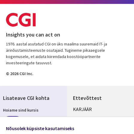
Insights you can act on
1976. aastal asutatud CGI on üks maailma suuremaid IT- ja
ärinõustamisteenuste osutajaid. Tugineme pikaaegsele
kogemusele, et aidata kiirendada koostööpartnerite
investeeringute tasuvust.
© 2026 CGI Inc.
Lisateave CGI kohta
Ettevõttest
Useful
KARJÄÄR
Hoiame sind kursis
links
KONTORID
Telli
ESTONIA
Nõusolek küpsiste kasutamiseks