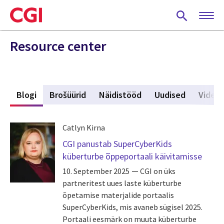
Skip
to
main
content
Resource center
d
Blogi
(active tab)
Brošüürid
Näidistööd
Uudised
Video
Catlyn Kirna
CGI panustab SuperCyberKids
küberturbe õppeportaali käivitamisse
10. September 2025
CGI on üks
partneritest uues laste küberturbe
õpetamise materjalide portaalis
SuperCyberKids, mis avaneb sügisel 2025.
Portaali eesmärk on muuta küberturbe