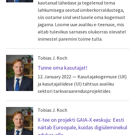
kaotanud lähedase ja tegelenud tema
lahkumisega seotud ümberkorraldustega,
siis ootame sind vestlusele oma kogemust
jagama. Loome uue avaliku e-teenuse, mis
aitab tulevikus sarnases olukorras olevatel
inimestel paremini toime tulla.
Tobias J. Koch
Tunne oma kasutajat!
12. January 2022
Kasutajakogemuse (UX)
ja kasutajaliidese (UI) tähtsus avaliku
sektori tarkvaraarendusprojektides
Tobias J. Koch
X-tee on projekti GAIA-X eeskuju: Eesti
näitab Euroopale, kuidas digiüleminekul
edukas olla