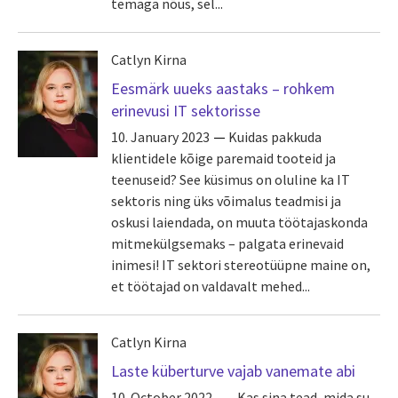
temaga nõus, sel...
Catlyn Kirna
Eesmärk uueks aastaks – rohkem
erinevusi IT sektorisse
10. January 2023
Kuidas pakkuda
klientidele kõige paremaid tooteid ja
teenuseid? See küsimus on oluline ka IT
sektoris ning üks võimalus teadmisi ja
oskusi laiendada, on muuta töötajaskonda
mitmekülgsemaks – palgata erinevaid
inimesi! IT sektori stereotüüpne maine on,
et töötajad on valdavalt mehed...
Catlyn Kirna
Laste küberturve vajab vanemate abi
10. October 2022
„Kas sina tead, mida su