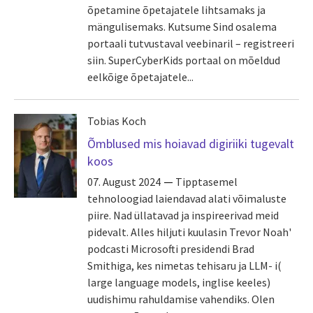
õpetamine õpetajatele lihtsamaks ja
mängulisemaks. Kutsume Sind osalema
portaali tutvustaval veebinaril – registreeri
siin. SuperCyberKids portaal on mõeldud
eelkõige õpetajatele...
Tobias Koch
Õmblused mis hoiavad digiriiki tugevalt
koos
07. August 2024
Tipptasemel
tehnoloogiad laiendavad alati võimaluste
piire. Nad üllatavad ja inspireerivad meid
pidevalt. Alles hiljuti kuulasin Trevor Noah'
podcasti Microsofti presidendi Brad
Smithiga, kes nimetas tehisaru ja LLM- i(
large language models, inglise keeles)
uudishimu rahuldamise vahendiks. Olen