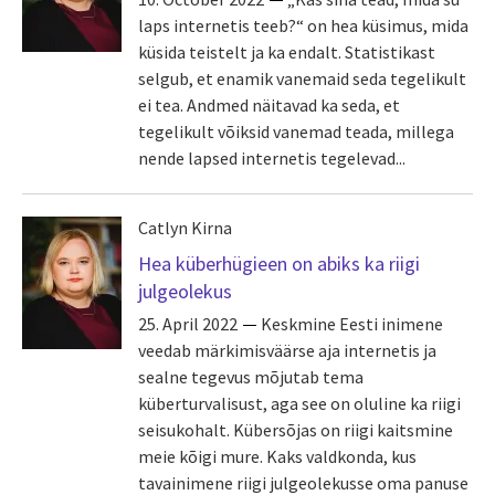
laps internetis teeb?“ on hea küsimus, mida
küsida teistelt ja ka endalt. Statistikast
selgub, et enamik vanemaid seda tegelikult
ei tea. Andmed näitavad ka seda, et
tegelikult võiksid vanemad teada, millega
nende lapsed internetis tegelevad...
Catlyn Kirna
Hea küberhügieen on abiks ka riigi
julgeolekus
25. April 2022
Keskmine Eesti inimene
veedab märkimisväärse aja internetis ja
sealne tegevus mõjutab tema
küberturvalisust, aga see on oluline ka riigi
seisukohalt. Kübersõjas on riigi kaitsmine
meie kõigi mure. Kaks valdkonda, kus
tavainimene riigi julgeolekusse oma panuse