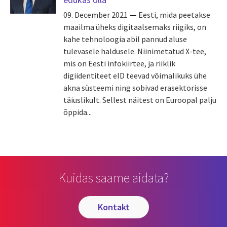
09. December 2021
Eesti, mida peetakse
maailma üheks digitaalsemaks riigiks, on
kahe tehnoloogia abil pannud aluse
tulevasele haldusele. Niinimetatud X-tee,
mis on Eesti infokiirtee, ja riiklik
digiidentiteet eID teevad võimalikuks ühe
akna süsteemi ning sobivad erasektorisse
täiuslikult. Sellest näitest on Euroopal palju
õppida...
Kuidas saame aidata?
kontakt