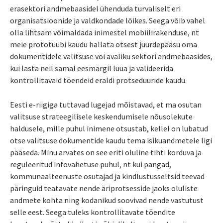
erasektori andmebaasidel ühenduda turvaliselt eri
organisatsioonide ja valdkondade lõikes. Seega võib vahel
olla lihtsam võimaldada inimestel mobiilirakenduse, nt
meie prototüübi kaudu hallata otsest juurdepääsu oma
dokumentidele valitsuse või avaliku sektori andmebaasides,
kui lasta neil samal eesmärgil luua ja valideerida
kontrollitavaid tõendeid eraldi protseduuride kaudu.
Eesti e-riigiga tuttavad lugejad mõistavad, et ma osutan
valitsuse strateegilisele keskendumisele nõusolekute
haldusele, mille puhul inimene otsustab, kellel on lubatud
otse valitsuse dokumentide kaudu tema isikuandmetele ligi
pääseda. Minu arvates on see eriti oluline tihti korduva ja
reguleeritud infovahetuse puhul, nt kui pangad,
kommunaalteenuste osutajad ja kindlustusseltsid teevad
päringuid teatavate nende äriprotsesside jaoks oluliste
andmete kohta ning kodanikud soovivad nende vastutust
selle eest. Seega tuleks kontrollitavate tõendite