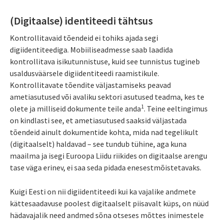
(Digitaalse) identiteedi tähtsus
Kontrollitavaid tõendeid ei tohiks ajada segi
digiidentiteediga. Mobiiliseadmesse saab laadida
kontrollitava isikutunnistuse, kuid see tunnistus tugineb
usaldusväärsele digiidentiteedi raamistikule.
Kontrollitavate tõendite väljastamiseks peavad
ametiasutused või avaliku sektori asutused teadma, kes te
1
olete ja milliseid dokumente teile anda
. Teine eeltingimus
on kindlasti see, et ametiasutused saaksid väljastada
tõendeid ainult dokumentide kohta, mida nad tegelikult
(digitaalselt) haldavad – see tundub tühine, aga kuna
maailma ja isegi Euroopa Liidu riikides on digitaalse arengu
tase väga erinev, ei saa seda pidada enesestmõistetavaks.
Kuigi Eesti on nii digiidentiteedi kui ka vajalike andmete
kättesaadavuse poolest digitaalselt piisavalt küps, on nüüd
hädavajalik need andmed sõna otseses mõttes inimestele