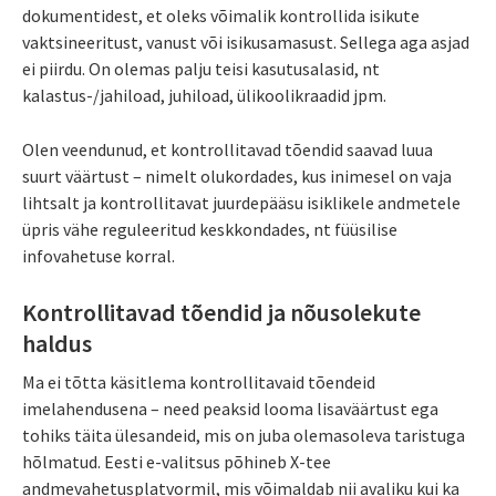
dokumentidest, et oleks võimalik kontrollida isikute
vaktsineeritust, vanust või isikusamasust. Sellega aga asjad
ei piirdu. On olemas palju teisi kasutusalasid, nt
kalastus-/jahiload, juhiload, ülikoolikraadid jpm.
Olen veendunud, et kontrollitavad tõendid saavad luua
suurt väärtust – nimelt olukordades, kus inimesel on vaja
lihtsalt ja kontrollitavat juurdepääsu isiklikele andmetele
üpris vähe reguleeritud keskkondades, nt füüsilise
infovahetuse korral.
Kontrollitavad tõendid ja nõusolekute
haldus
Ma ei tõtta käsitlema kontrollitavaid tõendeid
imelahendusena – need peaksid looma lisaväärtust ega
tohiks täita ülesandeid, mis on juba olemasoleva taristuga
hõlmatud. Eesti e-valitsus põhineb X-tee
andmevahetusplatvormil, mis võimaldab nii avaliku kui ka