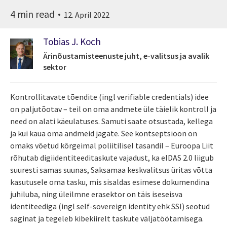
4 min read
12. April 2022
Tobias J. Koch
Ärinõustamisteenuste juht, e-valitsus ja avalik
sektor
Kontrollitavate tõendite (ingl verifiable credentials) idee
on paljutõotav – teil on oma andmete üle täielik kontroll ja
need on alati käeulatuses. Samuti saate otsustada, kellega
ja kui kaua oma andmeid jagate. See kontseptsioon on
omaks võetud kõrgeimal poliitilisel tasandil – Euroopa Liit
rõhutab digiidentiteeditaskute vajadust, ka eIDAS 2.0 liigub
suuresti samas suunas, Saksamaa keskvalitsus üritas võtta
kasutusele oma tasku, mis sisaldas esimese dokumendina
juhiluba, ning üleilmne erasektor on täis iseseisva
identiteediga (ingl self-sovereign identity ehk SSI) seotud
saginat ja tegeleb kibekiirelt taskute väljatöötamisega.