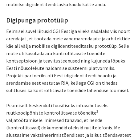
mobiilse digiidentiteeditasku kaudu kätte anda.
Digipunga prototüüp
Eelmisel suvel liitusid CGI Eestiga viieks nädalaks viis noort
arendajat, et töötada meie vanemarendajate ja arhitektide
käe all välja mobiilse digiidentiteeditasku prototüüp. Selle
mõte oli kasutada ära kontrollitavate tõendite
kontseptsioon ja teavitusteenused ning kujuneda lõpuks
Eesti nõusolekute haldamise süsteemi platvormiks.
Projekti partneriks oli Eesti digiidentiteedi heaolu ja
arendamise eest vastutav RIA, kellega CGI on tihedas
suhtluses ka kontrollitavate tõendide lahenduse loomisel.
Peamiselt keskenduti füüsiliseks infovahetuseks
2
ruutkoodipõhiste kontrollitavate tõendite
väljatöötamisele. Inimesed tahavad, et nende
(kontrollitavad) dokumendid oleksid nutitelefonis. Me
alustasime vaktsineerimistõenditest ja isikut tõendavatest