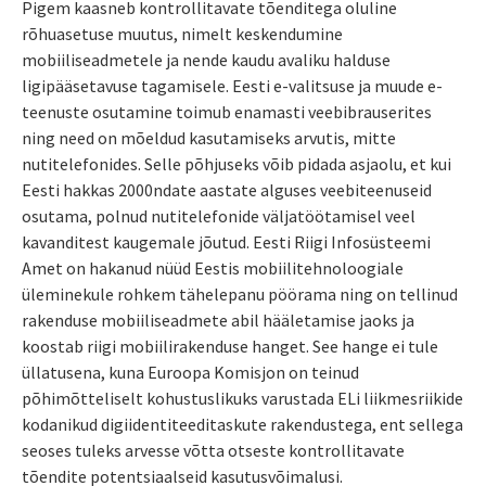
Pigem kaasneb kontrollitavate tõenditega oluline
rõhuasetuse muutus, nimelt keskendumine
mobiiliseadmetele ja nende kaudu avaliku halduse
ligipääsetavuse tagamisele. Eesti e-valitsuse ja muude e-
teenuste osutamine toimub enamasti veebibrauserites
ning need on mõeldud kasutamiseks arvutis, mitte
nutitelefonides. Selle põhjuseks võib pidada asjaolu, et kui
Eesti hakkas 2000ndate aastate alguses veebiteenuseid
osutama, polnud nutitelefonide väljatöötamisel veel
kavanditest kaugemale jõutud. Eesti Riigi Infosüsteemi
Amet on hakanud nüüd Eestis mobiilitehnoloogiale
üleminekule rohkem tähelepanu pöörama ning on tellinud
rakenduse mobiiliseadmete abil hääletamise jaoks ja
koostab riigi mobiilirakenduse hanget. See hange ei tule
üllatusena, kuna Euroopa Komisjon on teinud
põhimõtteliselt kohustuslikuks varustada ELi liikmesriikide
kodanikud digiidentiteeditaskute rakendustega, ent sellega
seoses tuleks arvesse võtta otseste kontrollitavate
tõendite potentsiaalseid kasutusvõimalusi.