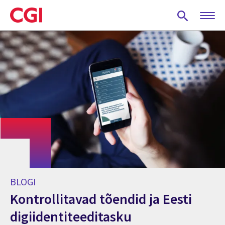
Skip
to
main
content
BLOGI
Kontrollitavad tõendid ja Eesti
digiidentiteeditasku