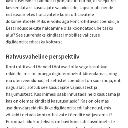
kasutuselevõttu kindlasti põhjalikult uurida, et seejuures
keskendutaks kasutajate vajadustele, täpsemalt nende
nutiseadmetes hoitavatele kontrollitavatele
dokumentidele. Miks ei võiks aga kontrollitavad tõendid ja
Eesti nõusolekute haldamine olla koondatud ühe tasku
alla? See suurendaks kindlasti mobiilse valitsuse
digiidentiteeditasku köitvust.
Rahvusvaheline perspektiiv
Kontrollitavad tõendid tõotavad olla väga kasulikud
riikidele, mis on praegu digiüleminekut kiirendamas, ning
ma olen veendunud, et sellistel tõenditel on suur mõju, ent
nagu alati, sõltub see kasutajate vajadustest ja
harjumustest. Kas inimesi saab innustada neid kasutama ja
kas on olemas kindlaid kasutusalasid? Kas on olemas
usaldusväärseid riiklikke digiidentiteedi lahendusi, mis
võiksid toetada kontrollitavate tõendite väljastamist?
Euroopa Liidu kontekstis on huvi koostalitlusvõimeliste