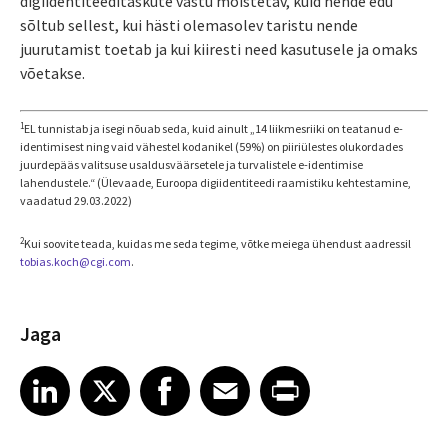
digiidentiteeditaskute vastu mõistetav, kuid nende edu
sõltub sellest, kui hästi olemasolev taristu nende
juurutamist toetab ja kui kiiresti need kasutusele ja omaks
võetakse.
1
EL tunnistab ja isegi nõuab seda, kuid ainult „14 liikmesriiki on teatanud e-
identimisest ning vaid vähestel kodanikel (59%) on piiriülestes olukordades
juurdepääs valitsuse usaldusväärsetele ja turvalistele e-identimise
lahendustele.“ (Ülevaade, Euroopa digiidentiteedi raamistiku kehtestamine,
vaadatud 29.03.2022)
2
Kui soovite teada, kuidas me seda tegime, võtke meiega ühendust aadressil
tobias.koch@cgi.com
.
Jaga
Share article on LinkedIn
Share article on X
Share article on Facebook
Share article on Email
Share article on Print
LinkedIn
X
Facebook
Email
Print