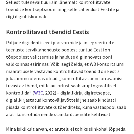
Sellest tulenevalt uurisin lähemalt kontrollitavate
tõendite kontseptsiooni ning selle tähendust Eestile ja
riigi digiühiskonnale.
Kontrollitavad tõendid Eestis
Paljude digiidentiteedi platvormide ja integreeritud e-
teenuste terviklahenduste poolest tuntud Eesti on
tõepoolest valitsemise ja halduse digiinnovatsiooni
valdkonnas esirinnas. Võib isegi öelda, et W3 konsortsiumi
määratlusele vastavad kontrollitavad tõendid on Eestis
juba ammu olemas olnud: „kontrollitav tõend on avamist
tuvastav tõend, mille autorlust saab krüptograafiliselt
kontrollida“ (
W3C
, 2022) – digiallkirju, digiretsepte,
digiallkirjastatud kontoväljavõtteid jne saab kindlasti
pidada kontrollitavateks tõenditeks, kuna vastaspool saab
alati kontrollida nende standardtõendite kehtivust.
Mina isiklikult arvan, et arutelu ei tohiks siinkohal lõppeda.