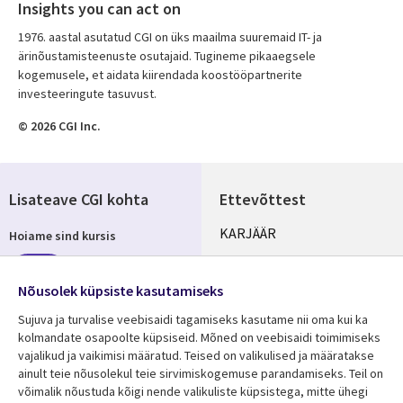
Insights you can act on
1976. aastal asutatud CGI on üks maailma suuremaid IT- ja
ärinõustamisteenuste osutajaid. Tugineme pikaaegsele
kogemusele, et aidata kiirendada koostööpartnerite
investeeringute tasuvust.
© 2026 CGI Inc.
Lisateave CGI kohta
Ettevõttest
Useful
KARJÄÄR
Hoiame sind kursis
links
KONTORID
Telli
ESTONIA
Nõusolek küpsiste kasutamiseks
Sujuva ja turvalise veebisaidi tagamiseks kasutame nii oma kui ka
kolmandate osapoolte küpsiseid. Mõned on veebisaidi toimimiseks
vajalikud ja vaikimisi määratud. Teised on valikulised ja määratakse
Jälgi meid
ainult teie nõusolekul teie sirvimiskogemuse parandamiseks. Teil on
Social
võimalik nõustuda kõigi nende valikuliste küpsistega, mitte ühegi