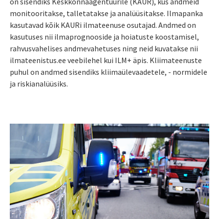
on sisendiks Keskkonnaagentuurile (KAUR), kus andmeid
monitooritakse, talletatakse ja analüüsitakse. Ilmapanka
kasutavad kõik KAURi ilmateenuse osutajad. Andmed on
kasutuses nii ilmaprognooside ja hoiatuste koostamisel,
rahvusvahelises andmevahetuses ning neid kuvatakse nii
ilmateenistus.ee veebilehel kui ILM+ äpis. Kliimateenuste
puhul on andmed sisendiks kliimaülevaadetele, - normidele
ja riskianalüüsiks.