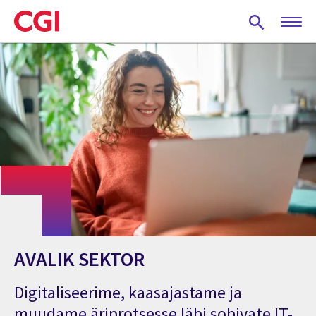
Skip
to
main
content
AVALIK SEKTOR
Digitaliseerime, kaasajastame ja
muudame äriprotsesse läbi sobivate IT-