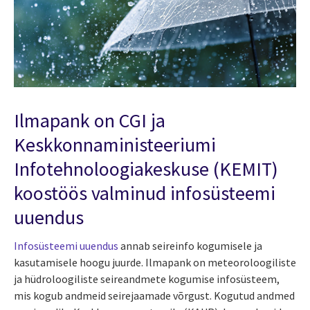
Ilmapank on CGI ja
Keskkonnaministeeriumi
Infotehnoloogiakeskuse (KEMIT)
koostöös valminud infosüsteemi
uuendus
Infosüsteemi uuendus
annab seireinfo kogumisele ja
kasutamisele hoogu juurde. Ilmapank on meteoroloogiliste
ja hüdroloogiliste seireandmete kogumise infosüsteem,
mis kogub andmeid seirejaamade võrgust. Kogutud andmed