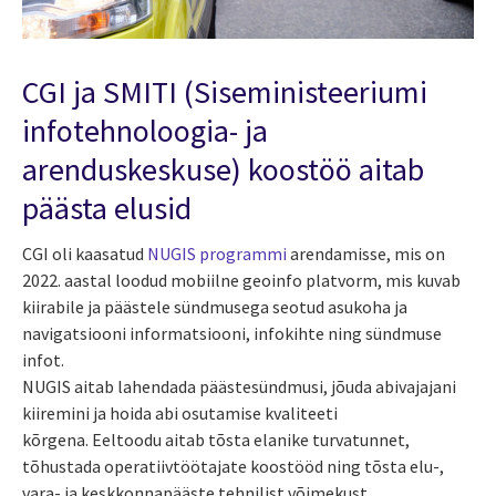
CGI ja SMITI (Siseministeeriumi
infotehnoloogia- ja
arenduskeskuse) koostöö aitab
päästa elusid
CGI oli kaasatud
NUGIS programmi
arendamisse, mis on
2022. aastal loodud mobiilne geoinfo platvorm, mis kuvab
kiirabile ja päästele sündmusega seotud asukoha ja
navigatsiooni informatsiooni, infokihte ning sündmuse
infot.
NUGIS aitab lahendada päästesündmusi, jõuda abivajajani
kiiremini ja hoida abi osutamise kvaliteeti
kõrgena. Eeltoodu aitab tõsta elanike turvatunnet,
tõhustada operatiivtöötajate koostööd ning tõsta elu-,
vara- ja keskkonnapääste tehnilist võimekust.