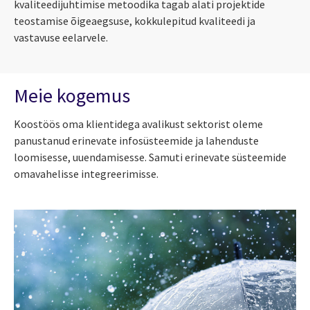
kvaliteedijuhtimise metoodika tagab alati projektide
teostamise õigeaegsuse, kokkulepitud kvaliteedi ja
vastavuse eelarvele.
Meie kogemus
Koostöös oma klientidega avalikust sektorist oleme
panustanud erinevate infosüsteemide ja lahenduste
loomisesse, uuendamisesse. Samuti erinevate süsteemide
omavahelisse integreerimisse.