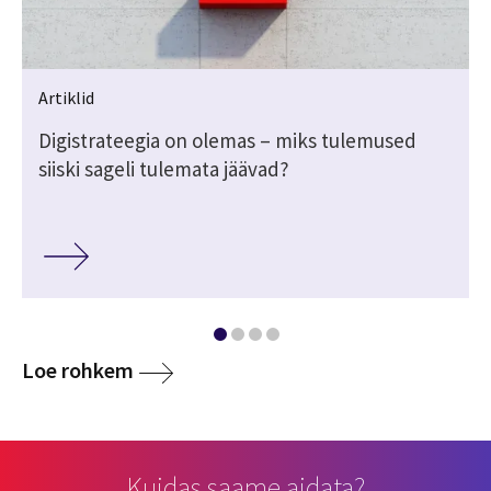
Artiklid
Digistrateegia on olemas – miks tulemused
siiski sageli tulemata jäävad?
Loe rohkem
Kuidas saame aidata?