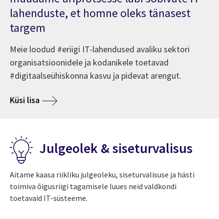
lahenduste, et homne oleks tänasest
targem
Meie loodud #eriigi IT-lahendused avaliku sektori
organisatsioonidele ja kodanikele toetavad
#digitaalseühiskonna kasvu ja pidevat arengut.
Küsi lisa
Julgeolek & siseturvalisus
Aitame kaasa riikliku julgeoleku, siseturvalisuse ja hästi
toimiva õigusriigi tagamisele luues neid valdkondi
toetavaid IT-süsteeme.