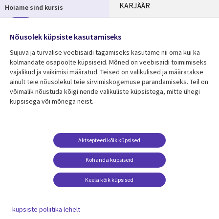
Useful
KARJÄÄR
Hoiame sind kursis
links
KONTORID
Telli
ESTONIA
Nõusolek küpsiste kasutamiseks
Sujuva ja turvalise veebisaidi tagamiseks kasutame nii oma kui ka
kolmandate osapoolte küpsiseid. Mõned on veebisaidi toimimiseks
vajalikud ja vaikimisi määratud. Teised on valikulised ja määratakse
Jälgi meid
ainult teie nõusolekul teie sirvimiskogemuse parandamiseks. Teil on
Social
võimalik nõustuda kõigi nende valikuliste küpsistega, mitte ühegi
Media
küpsisega või mõnega neist.
ESTONIA
Ressursikeskus
Tugi
Aktsepteeri kõik küpsised
Library
Legal
Viimased uudised
Õigused
Kohanda küpsiseid
Links
ESTONIA
Artiklid
Privaatsus
Keela kõik küpsised
ESTONIA
Blogi
Juurdepääs
Muuda nõusolekut
küpsiste poliitika lehelt