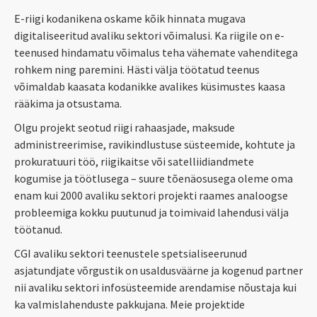
E-riigi kodanikena oskame kõik hinnata mugava
digitaliseeritud avaliku sektori võimalusi. Ka riigile on e-
teenused hindamatu võimalus teha vähemate vahenditega
rohkem ning paremini. Hästi välja töötatud teenus
võimaldab kaasata kodanikke avalikes küsimustes kaasa
rääkima ja otsustama.
Olgu projekt seotud riigi rahaasjade, maksude
administreerimise, ravikindlustuse süsteemide, kohtute ja
prokuratuuri töö, riigikaitse või satelliidiandmete
kogumise ja töötlusega – suure tõenäosusega oleme oma
enam kui 2000 avaliku sektori projekti raames analoogse
probleemiga kokku puutunud ja toimivaid lahendusi välja
töötanud.
CGI avaliku sektori teenustele spetsialiseerunud
asjatundjate võrgustik on usaldusväärne ja kogenud partner
nii avaliku sektori infosüsteemide arendamise nõustaja kui
ka valmislahenduste pakkujana. Meie projektide