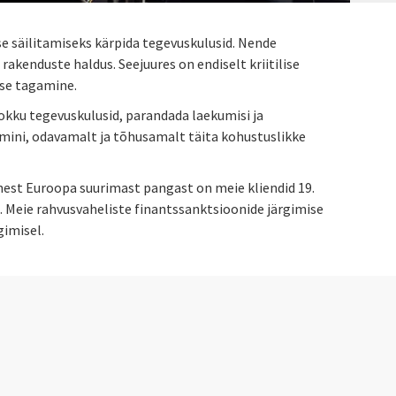
 säilitamiseks kärpida tegevuskulusid. Nende
akenduste haldus. Seejuures on endiselt kriitilise
use tagamine.
okku tegevuskulusid, parandada laekumisi ja
remini, odavamalt ja tõhusamalt täita kohustuslikke
nest Euroopa suurimast pangast on meie kliendid 19.
 Meie rahvusvaheliste finantssanktsioonide järgimise
gimisel.