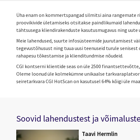
Üha enam on kommertspangad silmitsi aina rangemate riik
proovikivide ületamiseks otsitakse paindlikumaid lahendusi
tähtsusega kliendirakenduste kasutusmugavus ning uute u
Meie lahendused, suurte infosüsteemide juurutamisest vä
tegevustõhusust ning tuua uusi teenuseid turule senisest 
rahapesu tõkestamise ja klienditundmise nõudeid.
CGI kontserni klientide seas on üle 2500 finantsettevõtt
Oleme loonud üle kolmekümne unikaalse tarkvaraplatvormi
seiretarkvara CGI HotScan on kasutusel 64% kõigi üle maa
Soovid lahendustest ja võimalust
Taavi Hermlin