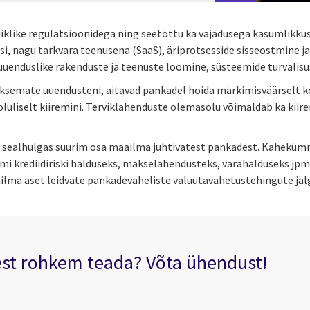
like regulatsioonidega ning seetõttu ka vajadusega kasumlikkuse
, nagu tarkvara teenusena (SaaS), äriprotsesside sisseostmine ja r
uenduslike rakenduste ja teenuste loomine, süsteemide turvalis
iksemate uuendusteni, aitavad pankadel hoida märkimisväärselt k
oluliselt kiiremini. Terviklahenduste olemasolu võimaldab ka kii
e, sealhulgas suurim osa maailma juhtivatest pankadest. Kaheküm
 krediidiriski halduseks, makselahendusteks, varahalduseks jpm.
ilma aset leidvate pankadevaheliste valuutavahetustehingute jäl
est rohkem teada? Võta ühendust!