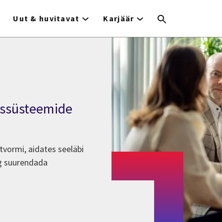
Uut & huvitavat
Karjäär
ussüsteemide
vormi, aidates seeläbi
ng suurendada