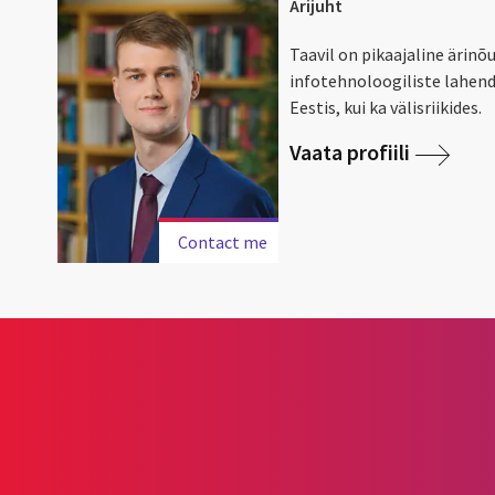
Ärijuht
Taavil on pikaajaline äri
infotehnoloogiliste lahend
Eestis, kui ka välisriikides.
Vaata profiili
Contact me