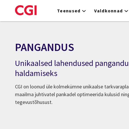
Skip
to
Teenused
Valdkonnad
main
content
PANGANDUS
Unikaalsed lahendused pangand
haldamiseks
CGI on loonud üle kolmekümne unikaalse tarkvaraplat
maailma juhtivatel pankadel optimeerida kulusid ni
tegevustõhusust.