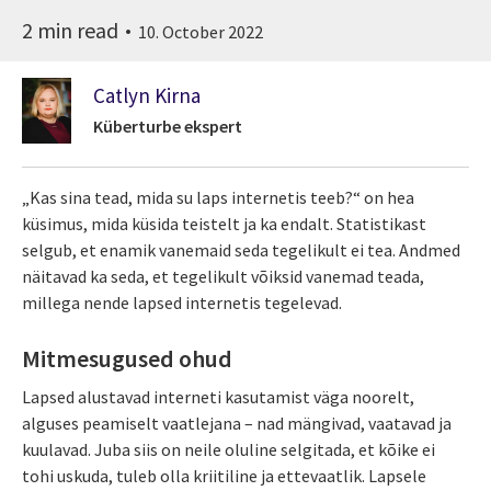
2 min read
10. October 2022
Catlyn Kirna
Küberturbe ekspert
„Kas sina tead, mida su laps internetis teeb?“ on hea
küsimus, mida küsida teistelt ja ka endalt. Statistikast
selgub, et enamik vanemaid seda tegelikult ei tea. Andmed
näitavad ka seda, et tegelikult võiksid vanemad teada,
millega nende lapsed internetis tegelevad.
Mitmesugused ohud
Lapsed alustavad interneti kasutamist väga noorelt,
alguses peamiselt vaatlejana – nad mängivad, vaatavad ja
kuulavad. Juba siis on neile oluline selgitada, et kõike ei
tohi uskuda, tuleb olla kriitiline ja ettevaatlik. Lapsele