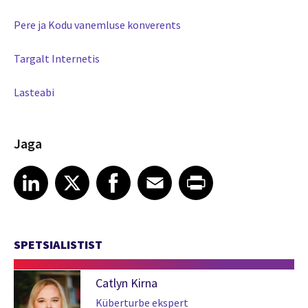
Pere ja Kodu vanemluse konverents
Targalt Internetis
Lasteabi
Jaga
Share article on LinkedIn
Share article on X
Share article on Facebook
Share article on Email
Share article on Print
LinkedIn
X
Facebook
Email
Print
SPETSIALISTIST
Catlyn Kirna
Küberturbe ekspert