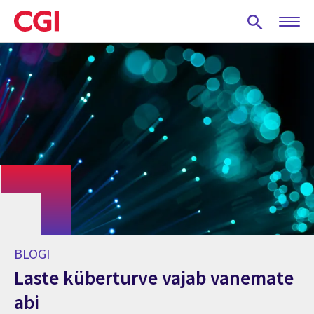
Skip
to
main
content
BLOGI
Laste küberturve vajab vanemate
abi