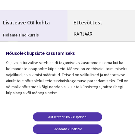
Lisateave CGI kohta
Ettevõttest
Useful
KARJÄÄR
Hoiame sind kursis
links
KONTORID
Telli
ESTONIA
Nõusolek küpsiste kasutamiseks
Sujuva ja turvalise veebisaidi tagamiseks kasutame nii oma kui ka
kolmandate osapoolte küpsiseid. Mõned on veebisaidi toimimiseks
vajalikud ja vaikimisi määratud. Teised on valikulised ja määratakse
Jälgi meid
ainult teie nõusolekul teie sirvimiskogemuse parandamiseks. Teil on
Social
võimalik nõustuda kõigi nende valikuliste küpsistega, mitte ühegi
Media
küpsisega või mõnega neist.
ESTONIA
Ressursikeskus
Tugi
Aktsepteeri kõik küpsised
Library
Legal
Viimased uudised
Õigused
Kohanda küpsiseid
Artiklid
Privaatsus