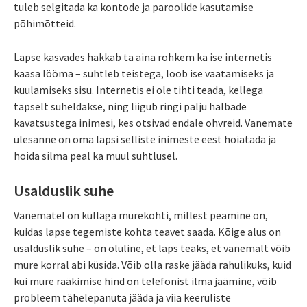
tuleb selgitada ka kontode ja paroolide kasutamise
põhimõtteid.
Lapse kasvades hakkab ta aina rohkem ka ise internetis
kaasa lööma – suhtleb teistega, loob ise vaatamiseks ja
kuulamiseks sisu. Internetis ei ole tihti teada, kellega
täpselt suheldakse, ning liigub ringi palju halbade
kavatsustega inimesi, kes otsivad endale ohvreid. Vanemate
ülesanne on oma lapsi selliste inimeste eest hoiatada ja
hoida silma peal ka muul suhtlusel.
Usalduslik suhe
Vanematel on küllaga murekohti, millest peamine on,
kuidas lapse tegemiste kohta teavet saada. Kõige alus on
usalduslik suhe – on oluline, et laps teaks, et vanemalt võib
mure korral abi küsida. Võib olla raske jääda rahulikuks, kuid
kui mure rääkimise hind on telefonist ilma jäämine, võib
probleem tähelepanuta jääda ja viia keeruliste