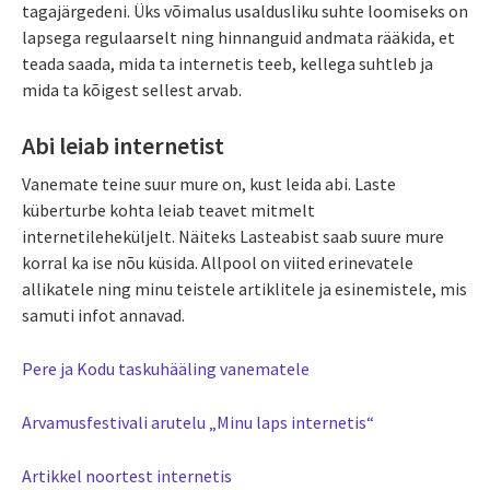
tagajärgedeni. Üks võimalus usaldusliku suhte loomiseks on
lapsega regulaarselt ning hinnanguid andmata rääkida, et
teada saada, mida ta internetis teeb, kellega suhtleb ja
mida ta kõigest sellest arvab.
Abi leiab internetist
Vanemate teine suur mure on, kust leida abi. Laste
küberturbe kohta leiab teavet mitmelt
internetileheküljelt. Näiteks Lasteabist saab suure mure
korral ka ise nõu küsida. Allpool on viited erinevatele
allikatele ning minu teistele artiklitele ja esinemistele, mis
samuti infot annavad.
Pere ja Kodu taskuhääling vanematele
Arvamusfestivali arutelu „Minu laps internetis“
Artikkel noortest internetis