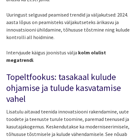
Uuringust selguvad peamised trendid ja väljakutsed: 2024.
aasta lõpus on peamisteks väljakutseteks ärikasvu ja
innovatsiooni ühildamine, tõhususe tõstmine ning kulude
kontrolli all hoidmine.
Intervjuude käigus joonistus välja
kolm olulist
megatrendi
.
Topeltfookus: tasakaal kulude
ohjamise ja tulude kasvatamise
vahel
Lisatulu aitavad teenida innovatsiooni rakendamine, uute
toodete ja teenuste turule toomine, paremad teenused ja
kasutajakogemus. Keskendutakse ka moderniseerimisele,
tõhususe tõstmisele ja kulude vähendamisele. See nõuab