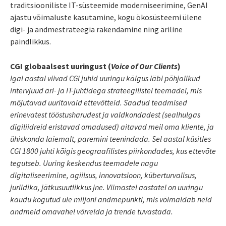
traditsiooniliste IT-süsteemide moderniseerimine, GenAI
ajastu võimaluste kasutamine, kogu ökosüsteemi ülene
digi- ja andmestrateegia rakendamine ning äriline
paindlikkus.
CGI globaalsest uuringust (
Voice of Our Clients
)
Igal aastal viivad CGI juhid uuringu käigus läbi põhjalikud
intervjuud äri- ja IT-juhtidega strateegilistel teemadel, mis
mõjutavad uuritavaid ettevõtteid. Saadud teadmised
erinevatest tööstusharudest ja valdkondadest (sealhulgas
digiliidreid eristavad omadused) aitavad meil oma kliente, ja
ühiskonda laiemalt, paremini teenindada. Sel aastal küsitles
CGI 1800 juhti kõigis geograafilistes piirkondades, kus ettevõte
tegutseb. Uuring keskendus teemadele nagu
digitaliseerimine, agiilsus, innovatsioon, küberturvalisus,
juriidika, jätkusuutlikkus jne. Viimastel aastatel on uuringu
kaudu kogutud üle miljoni andmepunkti, mis võimaldab neid
andmeid omavahel võrrelda ja trende tuvastada.