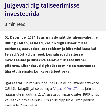
julgevad digitaliseerimisse
investeerida
3 min read
02. December 2024
Suurfirmade juhtide rahvusvaheline
uuring näitab, et need, kes on digitaliseerimises
esirinnas, saavad sellest rohkem ja kiiremini kasu kui
teised. Võitjad on need, kes julgevad sellesse
investeerida ja uusi kive eelarvamusteta ümber
pöörata. Kiirendatud digitaliseerimine on muutumas
üha olulisemaks konkurentsieeliseks.
Igal aastal viib rahvusvaheline IT- ja ärinõustamisettevõte
CGI läbi laiapõhjalise uuringu
(
Voice of Our Clients
)
juhtide
hulgas üle maailma. 2024. aasta uuringus osales 1800 juhti,
kellest valdav enamus (80%) olid tippjuhid. Oma panuse
andsid ka Eesti juhid.