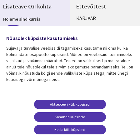
Lisateave CGI kohta
Ettevõttest
Useful
KARJÄÄR
Hoiame sind kursis
links
KONTORID
Telli
ESTONIA
Nõusolek küpsiste kasutamiseks
Sujuva ja turvalise veebisaidi tagamiseks kasutame nii oma kui ka
kolmandate osapoolte küpsiseid. Mõned on veebisaidi toimimiseks
vajalikud ja vaikimisi määratud. Teised on valikulised ja määratakse
Jälgi meid
ainult teie nõusolekul teie sirvimiskogemuse parandamiseks. Teil on
Social
võimalik nõustuda kõigi nende valikuliste küpsistega, mitte ühegi
Media
küpsisega või mõnega neist.
ESTONIA
Ressursikeskus
Tugi
Aktsepteeri kõik küpsised
Library
Legal
Viimased uudised
Õigused
Kohanda küpsiseid
Links
ESTONIA
Artiklid
Privaatsus
Keela kõik küpsised
ESTONIA
Blogi
Juurdepääs