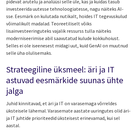
pidevat arutelu ja analüüsi selle üle, kas ja kuidas tasub
investeerida uutesse tehnoloogiatesse, nagu näiteks AI-
sse. Eesmärk on kulutada nutikalt, hoides IT tegevuskulud
võimalikult madalad. Teoreetiliselt võiks
lisainvesteeringuteks vajalik ressurss tulla näiteks
moderniseerimise abil saavutatud kulude kokkuhoiust.
Selles ei ole iseenesest midagi uut, kuid GenAI on muutnud
selle üha olulisemaks.
Strateegiline üksmeel: äri ja IT
astuvad eesmärkide suunas ühte
jalga
Juhid kinnitavad, et äri ja IT on varasemaga võrreldes
üksteisele lähemal. Varasemate aastate uuringutes olid äri-
ja IT juhtide prioriteedid üksteisest erinevamad, kui sel
aastal.