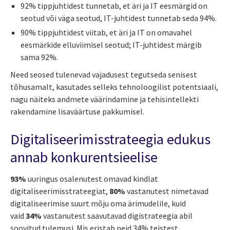
92% tippjuhtidest tunnetab, et äri ja IT eesmärgid on
seotud või väga seotud, IT-juhtidest tunnetab seda 94%.
90% tippjuhtidest viitab, et äri ja IT on omavahel
eesmärkide elluviimisel seotud; IT-juhtidest märgib
sama 92%.
Need seosed tulenevad vajadusest tegutseda senisest
tõhusamalt, kasutades selleks tehnoloogilist potentsiaali,
nagu näiteks andmete väärindamine ja tehisintellekti
rakendamine lisaväärtuse pakkumisel.
Digitaliseerimisstrateegia edukus
annab konkurentsieelise
93%
uuringus osalenutest omavad kindlat
digitaliseerimisstrateegiat,
80%
vastanutest nimetavad
digitaliseerimise suurt mõju oma ärimudelile, kuid
vaid
34%
vastanutest saavutavad digistrateegia abil
soovitud tulemusi. Mis eristab neid 34% teistest