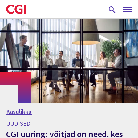
Skip
to
main
content
Kasulikku
UUDISED
CGI uuring: võitjad on need, kes