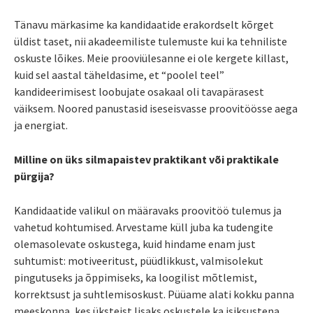
Tänavu märkasime ka kandidaatide erakordselt kõrget
üldist taset, nii akadeemiliste tulemuste kui ka tehniliste
oskuste lõikes. Meie prooviülesanne ei ole kergete killast,
kuid sel aastal täheldasime, et “poolel teel”
kandideerimisest loobujate osakaal oli tavapärasest
väiksem. Noored panustasid iseseisvasse proovitöösse aega
ja energiat.
Milline on üks silmapaistev praktikant või praktikale
pürgija?
Kandidaatide valikul on määravaks proovitöö tulemus ja
vahetud kohtumised. Arvestame küll juba ka tudengite
olemasolevate oskustega, kuid hindame enam just
suhtumist: motiveeritust, püüdlikkust, valmisolekut
pingutuseks ja õppimiseks, ka loogilist mõtlemist,
korrektsust ja suhtlemisoskust. Püüame alati kokku panna
meeskonna, kes üksteist lisaks oskustele ka isiksustena