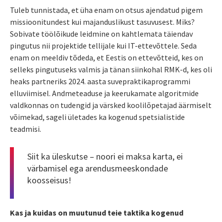
Tuleb tunnistada, et üha enam on otsus ajendatud pigem
missioonitundest kui majanduslikust tasuvusest. Miks?
Sobivate töölõikude leidmine on kahtlemata täiendav
pingutus nii projektide tellijale kui IT-ettevõttele. Seda
enam on meeldiv tõdeda, et Eestis on ettevõtteid, kes on
selleks pingutuseks valmis ja tänan siinkohal RMK-d, kes oli
heaks partneriks 2024. aasta suvepraktikaprogrammi
elluviimisel. Andmeteaduse ja keerukamate algoritmide
valdkonnas on tudengid ja värsked koolilõpetajad äärmiselt
võimekad, sageli ületades ka kogenud spetsialistide
teadmisi.
Siit ka üleskutse – noori ei maksa karta, ei
värbamisel ega arendusmeeskondade
koosseisus!
Kas ja kuidas on muutunud teie taktika kogenud