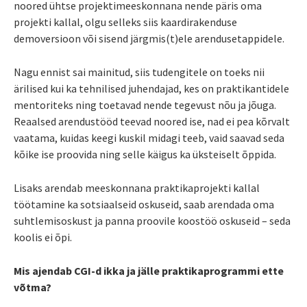
noored ühtse projektimeeskonnana nende päris oma
projekti kallal, olgu selleks siis kaardirakenduse
demoversioon või sisend järgmis(t)ele arendusetappidele.
Nagu ennist sai mainitud, siis tudengitele on toeks nii
ärilised kui ka tehnilised juhendajad, kes on praktikantidele
mentoriteks ning toetavad nende tegevust nõu ja jõuga.
Reaalsed arendustööd teevad noored ise, nad ei pea kõrvalt
vaatama, kuidas keegi kuskil midagi teeb, vaid saavad seda
kõike ise proovida ning selle käigus ka üksteiselt õppida.
Lisaks arendab meeskonnana praktikaprojekti kallal
töötamine ka sotsiaalseid oskuseid, saab arendada oma
suhtlemisoskust ja panna proovile koostöö oskuseid – seda
koolis ei õpi.
Mis ajendab CGI-d ikka ja jälle praktikaprogrammi ette
võtma?