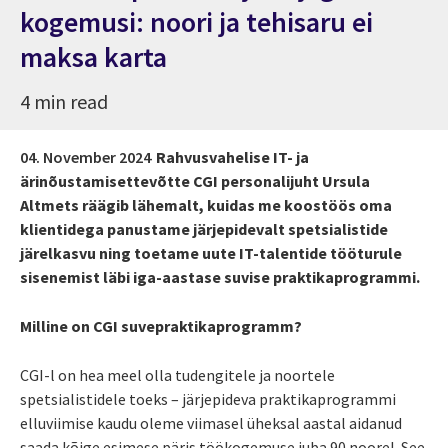
kogemusi: noori ja tehisaru ei
maksa karta
4 min read
04. November 2024
Rahvusvahelise IT- ja
ärinõustamisettevõtte CGI personalijuht Ursula
Altmets räägib lähemalt, kuidas me koostöös oma
klientidega panustame järjepidevalt spetsialistide
järelkasvu ning toetame uute IT-talentide tööturule
sisenemist läbi iga-aastase suvise praktikaprogrammi.
Milline on CGI suvepraktikaprogramm?
CGI-l on hea meel olla tudengitele ja noortele
spetsialistidele toeks – järjepideva praktikaprogrammi
elluviimise kaudu oleme viimasel üheksal aastal aidanud
saada kõige esimese päris töökogemuse juba 90 noorel. See