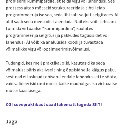
probleemi kummipardile, et leida vigu või lahendusi. See
protsess aitab mõtteid struktureerida ja tihti leiab
programmeerija ise vea, seda lihtsalt valjult selgitades. AI
abil saab seda meetodit täiendada. Näiteks võib tehisaru
toimida virtuaalse “kummipardina”, kuulates
programmeerija selgitusi ja pakkudes tagasisidet või
lahendusi. AI võib ka analüüsida koodi ja tuvastada
võimalikke vigu või optimeerimisvõimalusi.
Tudengid, kes meil praktikal olid, kasutasid ka seda
võimalust päris aktiivselt ning õppisid selle käigus palju,
sest nad ei lasknud tehisarul endale lahendusi ette sööta,
vaid valideerisid omi mõttekäike muuhulgas ka virtuaalse
mõttekaaslasega.
CGI suvepraktikast saad lähemalt lugeda SIIT!
Jaga