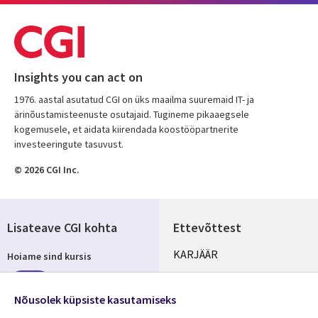
Insights you can act on
1976. aastal asutatud CGI on üks maailma suuremaid IT- ja
ärinõustamisteenuste osutajaid. Tugineme pikaaegsele
kogemusele, et aidata kiirendada koostööpartnerite
investeeringute tasuvust.
© 2026 CGI Inc.
Lisateave CGI kohta
Ettevõttest
Useful
KARJÄÄR
Hoiame sind kursis
links
KONTORID
Telli
ESTONIA
Nõusolek küpsiste kasutamiseks