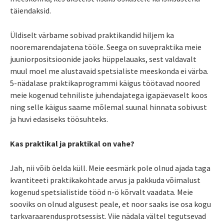
täiendaksid.
Üldiselt värbame sobivad praktikandid hiljem ka
nooremarendajatena tööle. Seega on suvepraktika meie
juuniorpositsioonide jaoks hüppelauaks, sest valdavalt
muul moel me alustavaid spetsialiste meeskonda ei värba.
5-nädalase praktikaprogrammi käigus töötavad noored
meie kogenud tehniliste juhendajatega igapäevaselt koos
ning selle käigus saame mõlemal suunal hinnata sobivust
ja huvi edasiseks töösuhteks.
Kas praktikal ja praktikal on vahe?
Jah, nii võib öelda küll. Meie eesmärk pole olnud ajada taga
kvantiteeti praktikakohtade arvus ja pakkuda võimalust
kogenud spetsialistide tööd n-ö kõrvalt vaadata. Meie
sooviks on olnud algusest peale, et noor saaks ise osa kogu
tarkvaraarendusprotsessist. Viie nädala vältel tegutsevad