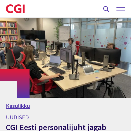
Skip
to
main
content
Kasulikku
UUDISED
CGI Eesti personalijuht jagab