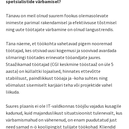
spetsialistide värbamisel?
Tänavu on meil olnud suurem fookus olemasolevate
inimeste parimal rakendamisel ja efektiivsuse tõstmisel
ning uute töötajate värbamine on olnud langustrendis.
Täna näeme, et töökohta vahetavad pigem nooremad
töötajad, kes otsivad uusi kogemusi ja soovivad avardada
silmaringi töötades erinevate tööandjate juures.
Staažikamad töötajad (CGI keskmine tööstaaž on üle 5
aasta) on küllaltki lojaalsed, hinnates ettevõtte
stabiilsust, paindlikkust tööaja ja -koha suhtes ning
võimalust sisemiselt karjääri teha või projektide vahel
liikuda.
Suures plaanis ei ole IT-valdkonnas tööjõu vajadus kusagile
kadunud, kuid majanduslikust situatsioonist tulenevalt, kus
värbamismahud on vähenenud, on enam puudutatud just
need samad n-ö koolipingist tulijate töökohad. Kliendid