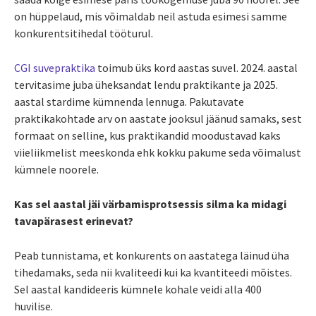
on hüppelaud, mis võimaldab neil astuda esimesi samme
konkurentsitihedal tööturul.
CGI suvepraktika
toimub üks kord aastas suvel. 2024. aastal
tervitasime juba üheksandat lendu praktikante ja 2025.
aastal stardime kümnenda lennuga. Pakutavate
praktikakohtade arv on aastate jooksul jäänud samaks, sest
formaat on selline, kus praktikandid moodustavad kaks
viieliikmelist meeskonda ehk kokku pakume seda võimalust
kümnele noorele.
Kas sel aastal jäi värbamisprotsessis silma ka midagi
tavapärasest erinevat?
Peab tunnistama, et konkurents on aastatega läinud üha
tihedamaks, seda nii kvaliteedi kui ka kvantiteedi mõistes.
Sel aastal kandideeris kümnele kohale veidi alla 400
huvilise.