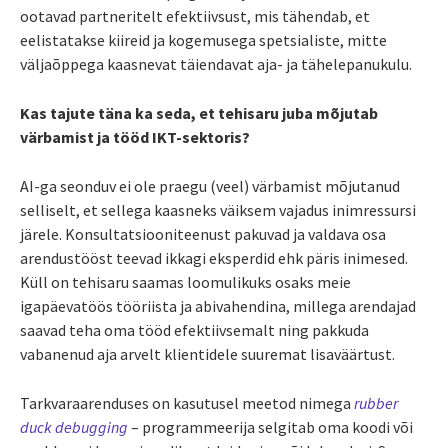
ootavad partneritelt efektiivsust, mis tähendab, et
eelistatakse kiireid ja kogemusega spetsialiste, mitte
väljaõppega kaasnevat täiendavat aja- ja tähelepanukulu.
Kas tajute täna ka seda, et tehisaru juba mõjutab
värbamist ja tööd IKT-sektoris?
AI-ga seonduv ei ole praegu (veel) värbamist mõjutanud
selliselt, et sellega kaasneks väiksem vajadus inimressursi
järele. Konsultatsiooniteenust pakuvad ja valdava osa
arendustööst teevad ikkagi eksperdid ehk päris inimesed.
Küll on tehisaru saamas loomulikuks osaks meie
igapäevatöös tööriista ja abivahendina, millega arendajad
saavad teha oma tööd efektiivsemalt ning pakkuda
vabanenud aja arvelt klientidele suuremat lisaväärtust.
Tarkvaraarenduses on kasutusel meetod nimega
rubber
duck debugging
– programmeerija selgitab oma koodi või