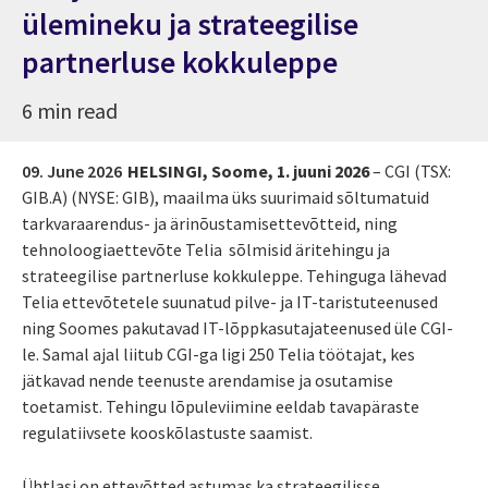
ülemineku ja strateegilise
partnerluse kokkuleppe
6 min read
09. June 2026
HELSINGI, Soome, 1. juuni 2026
– CGI (TSX:
GIB.A) (NYSE: GIB), maailma üks suurimaid sõltumatuid
tarkvaraarendus- ja ärinõustamisettevõtteid, ning
tehnoloogiaettevõte Telia sõlmisid äritehingu ja
strateegilise partnerluse kokkuleppe. Tehinguga lähevad
Telia ettevõtetele suunatud pilve- ja IT-taristuteenused
ning Soomes pakutavad IT-lõppkasutajateenused üle CGI-
le. Samal ajal liitub CGI-ga ligi 250 Telia töötajat, kes
jätkavad nende teenuste arendamise ja osutamise
toetamist. Tehingu lõpuleviimine eeldab tavapäraste
regulatiivsete kooskõlastuste saamist.
Ühtlasi on ettevõtted astumas ka strateegilisse