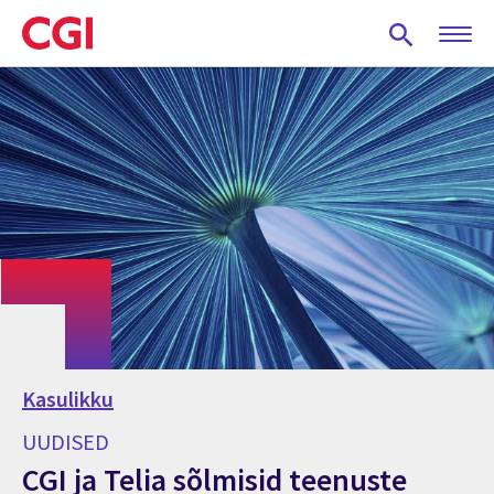
Skip
to
main
content
Kasulikku
UUDISED
CGI ja Telia sõlmisid teenuste