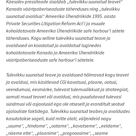
Käesolev pressiteade sisaldab „tulevikku suunatud teavet“
Kanada väärtpaberiseaduste tähenduses ning „tulevikku
suunatud avaldusi“ Ameerika Ühendriikide 1995. aasta
Private Securities Litigation Reform Act’i ja muude
kohaldatavate Ameerika Ühendriikide safe harbour’i sätete
tähenduses. Kogu selline tulevikku suunatud teave ja
avaldused on koostatud ja avaldatud tuginedes
kohaldatavate Kanada ja Ameerika Ühendriikide
väärtpaberiseaduste safe harbour’i sätetele.
Tulevikku suunatud teave ja avaldused hõlmavad kogu teavet
ja avaldusi, mis käsitlevad CGI kavatsusi, plaane, ootusi,
veendumusi, eesmärke, tulevast tulemuslikkust ja strateegiat,
samuti muud teavet või avaldusi, mis puudutavad tulevasi
sündmusi või asjaolusid ega ole otseselt ja eranditult seotud
ajalooliste faktidega. Tulevikku suunatud teabes ja avaldustes
kasutatakse sageli, kuid mitte alati, väljendeid nagu
„usume“, „hindame“, „ootame“, „kavatseme“, „eeldame“,
„näeme ette“, „plaanime“, „prognoosime“, „seame