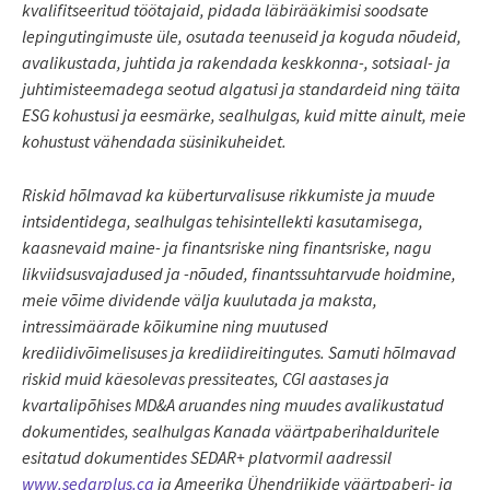
kvalifitseeritud töötajaid, pidada läbirääkimisi soodsate
lepingutingimuste üle, osutada teenuseid ja koguda nõudeid,
avalikustada, juhtida ja rakendada keskkonna-, sotsiaal- ja
juhtimisteemadega seotud algatusi ja standardeid ning täita
ESG kohustusi ja eesmärke, sealhulgas, kuid mitte ainult, meie
kohustust vähendada süsinikuheidet.
Riskid hõlmavad ka küberturvalisuse rikkumiste ja muude
intsidentidega, sealhulgas tehisintellekti kasutamisega,
kaasnevaid maine- ja finantsriske ning finantsriske, nagu
likviidsusvajadused ja -nõuded, finantssuhtarvude hoidmine,
meie võime dividende välja kuulutada ja maksta,
intressimäärade kõikumine ning muutused
krediidivõimelisuses ja krediidireitingutes. Samuti hõlmavad
riskid muid käesolevas pressiteates, CGI aastases ja
kvartalipõhises MD&A aruandes ning muudes avalikustatud
dokumentides, sealhulgas Kanada väärtpaberihalduritele
esitatud dokumentides SEDAR+ platvormil aadressil
www.sedarplus.ca
ja Ameerika Ühendriikide väärtpaberi- ja