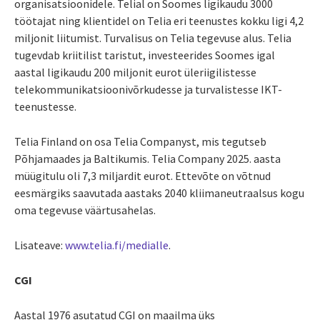
organisatsioonidele. Telial on Soomes ligikaudu 3000
töötajat ning klientidel on Telia eri teenustes kokku ligi 4,2
miljonit liitumist. Turvalisus on Telia tegevuse alus. Telia
tugevdab kriitilist taristut, investeerides Soomes igal
aastal ligikaudu 200 miljonit eurot üleriigilistesse
telekommunikatsioonivõrkudesse ja turvalistesse IKT-
teenustesse.
Telia Finland on osa Telia Companyst, mis tegutseb
Põhjamaades ja Baltikumis. Telia Company 2025. aasta
müügitulu oli 7,3 miljardit eurot. Ettevõte on võtnud
eesmärgiks saavutada aastaks 2040 kliimaneutraalsus kogu
oma tegevuse väärtusahelas.
Lisateave:
www.telia.fi/medialle
.
CGI
Aastal 1976 asutatud CGI on maailma üks