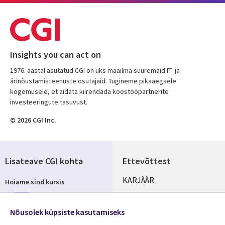
Insights you can act on
1976. aastal asutatud CGI on üks maailma suuremaid IT- ja
ärinõustamisteenuste osutajaid. Tugineme pikaaegsele
kogemusele, et aidata kiirendada koostööpartnerite
investeeringute tasuvust.
© 2026 CGI Inc.
Lisateave CGI kohta
Ettevõttest
Useful
KARJÄÄR
Hoiame sind kursis
links
KONTORID
Telli
ESTONIA
Nõusolek küpsiste kasutamiseks