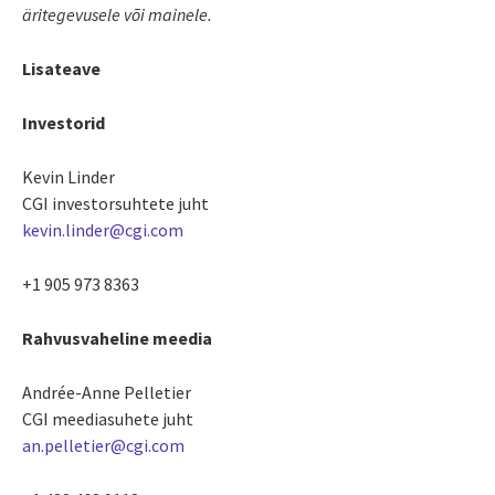
äritegevusele või mainele.
Lisateave
Investorid
Kevin Linder
CGI investorsuhtete juht
kevin.linder@cgi.com
+1 905 973 8363
Rahvusvaheline meedia
Andrée-Anne Pelletier
CGI meediasuhete juht
an.pelletier@cgi.com