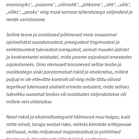
eesmärgiks“, „püüame“, „võimalik“, „jätkame“, „siht“, „võib“,
„võiks“, „peaks“ ning muid sarnase tähendusega väljendeid ja
nende variatsioone.
Selline teave ja avaldused põhinevad meie arusaamal
ajaloolistest suundumustest, praegustest tingimustest ja
eeldatavatest tulevastest arengutest, samuti muudel üldistel
ja konkreetsetel eeldustel, mida peame asjaolusid arvestades
asjakohaseks. Oma olemuselt kaasnevad sellise teabe ja
avaldustega siiski paratamatud riskid ja ebakindlus, millest
paljud ei ole ettevõtte kontrolli all ning mille tõttu võivad
tegelikud tulemused oluliselt erineda ootustest, mida sellises
tulevikku suunatud teabes või avaldustes väljendatakse või
millele neis viidatakse.
Need riskid ja ebakindlustegurid hõlmavad muu hulgas, kuid
mitte ainult, turuga seotud riske, näiteks klientide äritegevuse
aktiivsust, mida mõjutavad majanduslikud ja poliitilised
tingimused, täiendavad välised riskid, sealhulgas