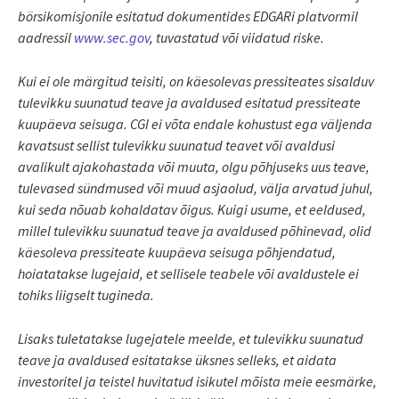
börsikomisjonile esitatud dokumentides EDGARi platvormil
aadressil
www.sec.gov
, tuvastatud või viidatud riske.
Kui ei ole märgitud teisiti, on käesolevas pressiteates sisalduv
tulevikku suunatud teave ja avaldused esitatud pressiteate
kuupäeva seisuga. CGI ei võta endale kohustust ega väljenda
kavatsust sellist tulevikku suunatud teavet või avaldusi
avalikult ajakohastada või muuta, olgu põhjuseks uus teave,
tulevased sündmused või muud asjaolud, välja arvatud juhul,
kui seda nõuab kohaldatav õigus. Kuigi usume, et eeldused,
millel tulevikku suunatud teave ja avaldused põhinevad, olid
käesoleva pressiteate kuupäeva seisuga põhjendatud,
hoiatatakse lugejaid, et sellisele teabele või avaldustele ei
tohiks liigselt tugineda.
Lisaks tuletatakse lugejatele meelde, et tulevikku suunatud
teave ja avaldused esitatakse üksnes selleks, et aidata
investoritel ja teistel huvitatud isikutel mõista meie eesmärke,