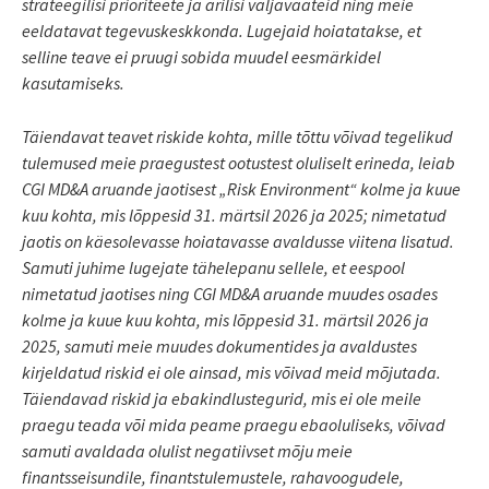
strateegilisi prioriteete ja ärilisi väljavaateid ning meie
eeldatavat tegevuskeskkonda. Lugejaid hoiatatakse, et
selline teave ei pruugi sobida muudel eesmärkidel
kasutamiseks.
Täiendavat teavet riskide kohta, mille tõttu võivad tegelikud
tulemused meie praegustest ootustest oluliselt erineda, leiab
CGI MD&A aruande jaotisest „Risk Environment“ kolme ja kuue
kuu kohta, mis lõppesid 31. märtsil 2026 ja 2025; nimetatud
jaotis on käesolevasse hoiatavasse avaldusse viitena lisatud.
Samuti juhime lugejate tähelepanu sellele, et eespool
nimetatud jaotises ning CGI MD&A aruande muudes osades
kolme ja kuue kuu kohta, mis lõppesid 31. märtsil 2026 ja
2025, samuti meie muudes dokumentides ja avaldustes
kirjeldatud riskid ei ole ainsad, mis võivad meid mõjutada.
Täiendavad riskid ja ebakindlustegurid, mis ei ole meile
praegu teada või mida peame praegu ebaoluliseks, võivad
samuti avaldada olulist negatiivset mõju meie
finantsseisundile, finantstulemustele, rahavoogudele,