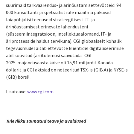
suurimaid tarkvaarendus- ja ärinõustamisettevõtteid. 94
000 konsultanti ja spetsialisti üle maailma pakuvad
laiapõhjalisi teenuseid strateegilisest IT- ja
ärinõustamisest erinevate lahendusteni
(süsteemiintegratsioon, intellektuaalomand, IT- ja
äriprotsesside haldus tervikuna). CGI globaalselt kohalik
tegevusmudel aitab ettevõtte klientidel digitaliseerimise
abil soovitud (äri)tulemusi saavutada. CGI
2025. majandusaasta käive oli 15,91 miljardit Kanada
dollarit ja CGI aktsiad on noteeritud TSX-is (GIB.A) ja NYSE-s
(GIB) börsil.
Lisateave:
www.cgi.com
Tulevikku suunatud teave ja avaldused