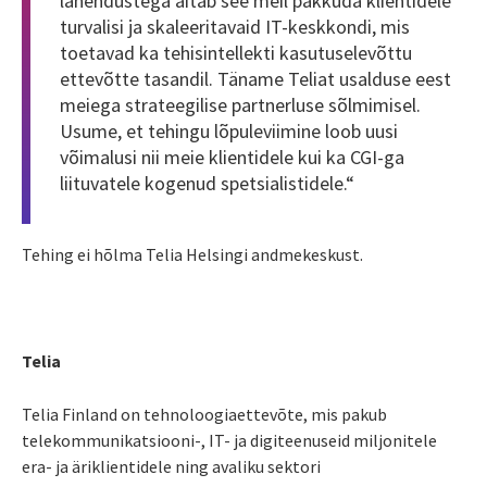
lahendustega aitab see meil pakkuda klientidele
turvalisi ja skaleeritavaid IT-keskkondi, mis
toetavad ka tehisintellekti kasutuselevõttu
ettevõtte tasandil. Täname Teliat usalduse eest
meiega strateegilise partnerluse sõlmimisel.
Usume, et tehingu lõpuleviimine loob uusi
võimalusi nii meie klientidele kui ka CGI-ga
liituvatele kogenud spetsialistidele
.
“
Tehing ei hõlma Telia Helsingi andmekeskust.
Telia
Telia Finland on tehnoloogiaettevõte, mis pakub
telekommunikatsiooni-, IT- ja digiteenuseid miljonitele
era- ja äriklientidele ning avaliku sektori