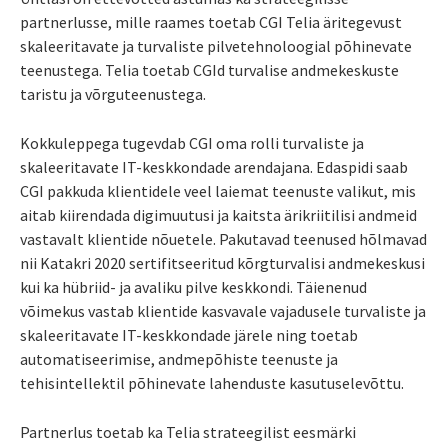
partnerlusse, mille raames toetab CGI Telia äritegevust
skaleeritavate ja turvaliste pilvetehnoloogial põhinevate
teenustega. Telia toetab CGId turvalise andmekeskuste
taristu ja võrguteenustega.
Kokkuleppega tugevdab CGI oma rolli turvaliste ja
skaleeritavate IT-keskkondade arendajana. Edaspidi saab
CGI pakkuda klientidele veel laiemat teenuste valikut, mis
aitab kiirendada digimuutusi ja kaitsta ärikriitilisi andmeid
vastavalt klientide nõuetele. Pakutavad teenused hõlmavad
nii Katakri 2020 sertifitseeritud kõrgturvalisi andmekeskusi
kui ka hübriid- ja avaliku pilve keskkondi. Täienenud
võimekus vastab klientide kasvavale vajadusele turvaliste ja
skaleeritavate IT-keskkondade järele ning toetab
automatiseerimise, andmepõhiste teenuste ja
tehisintellektil põhinevate lahenduste kasutuselevõttu.
Partnerlus toetab ka Telia strateegilist eesmärki