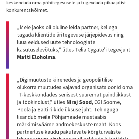
keskenduda oma põhitegevusele ja tugevdada pikaajalist
konkurentsivõimet.
„Meie jaoks oli oluline leida partner, kellega
tagada klientide äritegevuse järjepidevus ning
luua eeldused uute tehnoloogiate
kasutuselevõtuks,“ ütles Telia Cygate’i tegevjuht
Matti Eloholma
.
„Digimuutuste kiirenedes ja geopoliitilise
olukorra muutudes vajavad organisatsioonid oma
IT-keskkondades senisest suuremat paindlikkust
ja töökindlust,“ ütles
Niraj Sood
, CGI Soome,
Poola ja Balti riikide üksuse juht.
Tehinguga
lisandub meile Põhjamaade mastaabis
märkimisväärne andmekeskuste maht. Koos
partnerluse kaudu pakutavate kõrgturvaliste