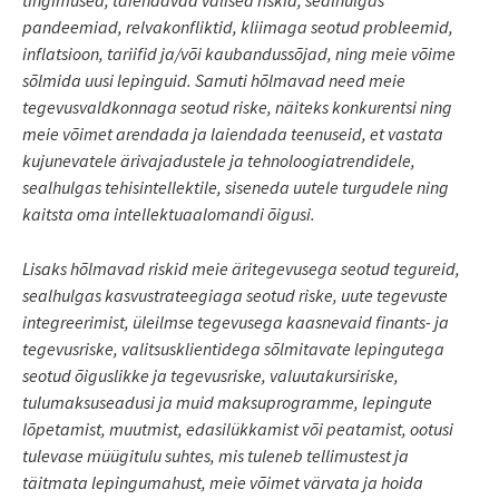
pandeemiad, relvakonfliktid, kliimaga seotud probleemid,
inflatsioon, tariifid ja/või kaubandussõjad, ning meie võime
sõlmida uusi lepinguid. Samuti hõlmavad need meie
tegevusvaldkonnaga seotud riske, näiteks konkurentsi ning
meie võimet arendada ja laiendada teenuseid, et vastata
kujunevatele ärivajadustele ja tehnoloogiatrendidele,
sealhulgas tehisintellektile, siseneda uutele turgudele ning
kaitsta oma intellektuaalomandi õigusi.
Lisaks hõlmavad riskid meie äritegevusega seotud tegureid,
sealhulgas kasvustrateegiaga seotud riske, uute tegevuste
integreerimist, üleilmse tegevusega kaasnevaid finants- ja
tegevusriske, valitsusklientidega sõlmitavate lepingutega
seotud õiguslikke ja tegevusriske, valuutakursiriske,
tulumaksuseadusi ja muid maksuprogramme, lepingute
lõpetamist, muutmist, edasilükkamist või peatamist, ootusi
tulevase müügitulu suhtes, mis tuleneb tellimustest ja
täitmata lepingumahust, meie võimet värvata ja hoida