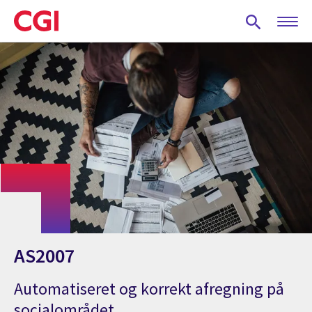
Skip
to
main
content
AS2007
Automatiseret og korrekt afregning på
socialområdet.