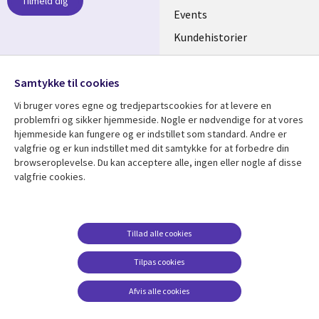
Tilmeld dig
DENMARK
Events
Kundehistorier
Videoer
Følg os
Samtykke til cookies
Social
Vi bruger vores egne og tredjepartscookies for at levere en
Media
problemfri og sikker hjemmeside. Nogle er nødvendige for at vores
DENMARK
hjemmeside kan fungere og er indstillet som standard. Andre er
valgfrie og er kun indstillet med dit samtykke for at forbedre din
Se mere
Support
browseroplevelse. Du kan acceptere alle, ingen eller nogle af disse
valgfrie cookies.
Library
Legal
Artikler
Legal
Links
DENMARK
Blogs
Persondatapolitik
DENMARK
Events
Accessibility
Tillad alle cookies
Kundehistorier
Suppliers
Tilpas cookies
Nyheder
Change consent
Afvis alle cookies
Viewpoints