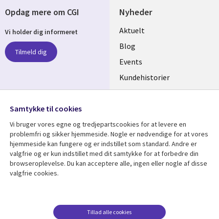
Opdag mere om CGI
Nyheder
Useful
Aktuelt
Vi holder dig informeret
links
Blog
Tilmeld dig
DENMARK
Events
Kundehistorier
Videoer
Følg os
Samtykke til cookies
Social
Vi bruger vores egne og tredjepartscookies for at levere en
Media
problemfri og sikker hjemmeside. Nogle er nødvendige for at vores
DENMARK
hjemmeside kan fungere og er indstillet som standard. Andre er
valgfrie og er kun indstillet med dit samtykke for at forbedre din
Se mere
Support
browseroplevelse. Du kan acceptere alle, ingen eller nogle af disse
valgfrie cookies.
Library
Legal
Artikler
Legal
Links
DENMARK
Blogs
Persondatapolitik
DENMARK
Events
Accessibility
Tillad alle cookies