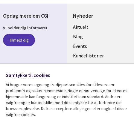
Opdag mere om CGI
Nyheder
Useful
Aktuelt
Vi holder dig informeret
links
Blog
Tilmeld dig
DENMARK
Events
Kundehistorier
Videoer
Følg os
Samtykke til cookies
Social
Vi bruger vores egne og tredjepartscookies for at levere en
Media
problemfri og sikker hjemmeside. Nogle er nødvendige for at vores
DENMARK
hjemmeside kan fungere og er indstillet som standard. Andre er
valgfrie og er kun indstillet med dit samtykke for at forbedre din
Se mere
Support
browseroplevelse. Du kan acceptere alle, ingen eller nogle af disse
Library
Legal
valgfrie cookies.
Artikler
Legal
Links
DENMARK
Blogs
Persondatapolitik