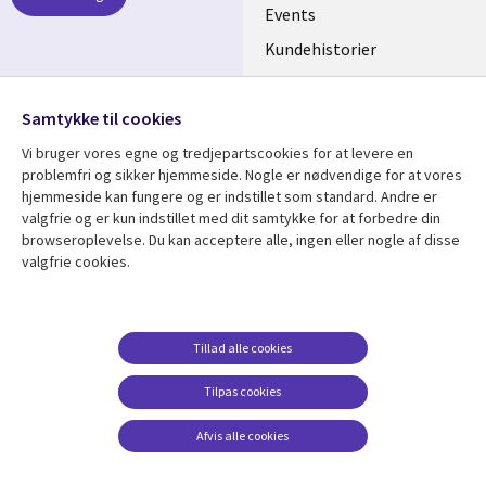
DENMARK
Events
Kundehistorier
Videoer
Følg os
Samtykke til cookies
Social
Vi bruger vores egne og tredjepartscookies for at levere en
Media
problemfri og sikker hjemmeside. Nogle er nødvendige for at vores
DENMARK
hjemmeside kan fungere og er indstillet som standard. Andre er
valgfrie og er kun indstillet med dit samtykke for at forbedre din
Se mere
Support
browseroplevelse. Du kan acceptere alle, ingen eller nogle af disse
valgfrie cookies.
Library
Legal
Artikler
Legal
Links
DENMARK
Blogs
Persondatapolitik
DENMARK
Events
Accessibility
Tillad alle cookies
Kundehistorier
Suppliers
Tilpas cookies
Nyheder
Change consent
Afvis alle cookies
Viewpoints
Se flere