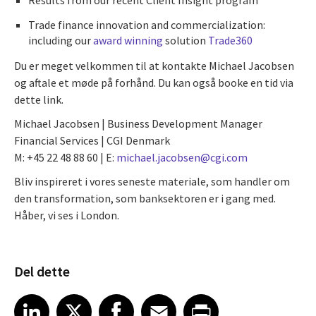
Trade finance innovation and commercialization:
including our
award winning
solution
Trade360
Du er meget velkommen til at kontakte Michael Jacobsen
og aftale et møde på forhånd. Du kan også booke en tid via
dette link.
Michael Jacobsen | Business Development Manager
Financial Services | CGI Denmark
M: +45 22 48 88 60 | E:
michael.jacobsen@cgi.com
Bliv inspireret i vores seneste materiale, som handler om
den transformation, som banksektoren er i gang med.
Håber, vi ses i London.
Del dette
Share article on LinkedIn
Share article on X
Share article on Facebook
Share article on Email
Share article on Print
LinkedIn
X
Facebook
Email
Print