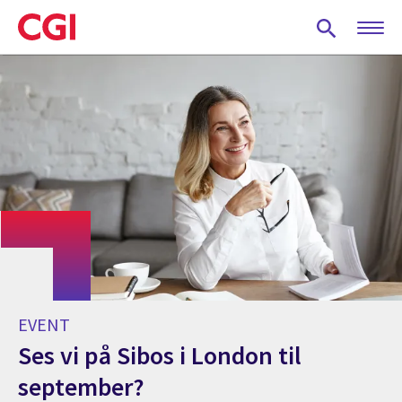
Skip
to
main
content
EVENT
Ses vi på Sibos i London til
september?