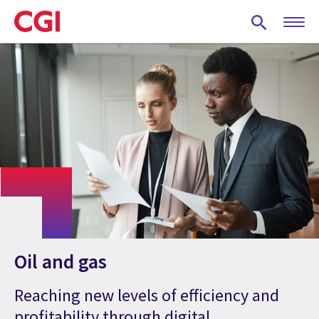
Skip
to
main
content
Oil and gas
Reaching new levels of efficiency and
profitability through digital