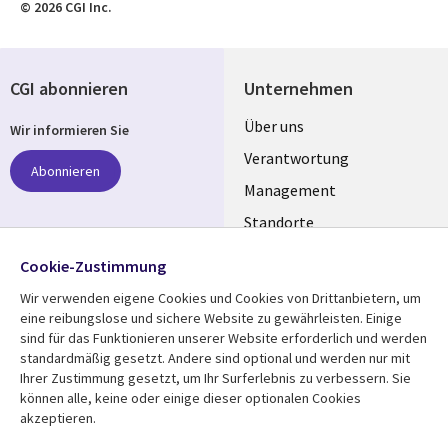
© 2026 CGI Inc.
CGI abonnieren
Unternehmen
Useful
Über uns
Wir informieren Sie
links
Verantwortung
Abonnieren
GERMANY
Management
Standorte
Allianzen
Folgen Sie uns
Cookie-Zustimmung
Merger
Wir verwenden eigene Cookies und Cookies von Drittanbietern, um
Social
eine reibungslose und sichere Website zu gewährleisten. Einige
Media
sind für das Funktionieren unserer Website erforderlich und werden
GERMANY
standardmäßig gesetzt. Andere sind optional und werden nur mit
Ihrer Zustimmung gesetzt, um Ihr Surferlebnis zu verbessern. Sie
Mediathek
Rechtliches
können alle, keine oder einige dieser optionalen Cookies
akzeptieren.
Library
Legal
Aktuelles
Allgemeine