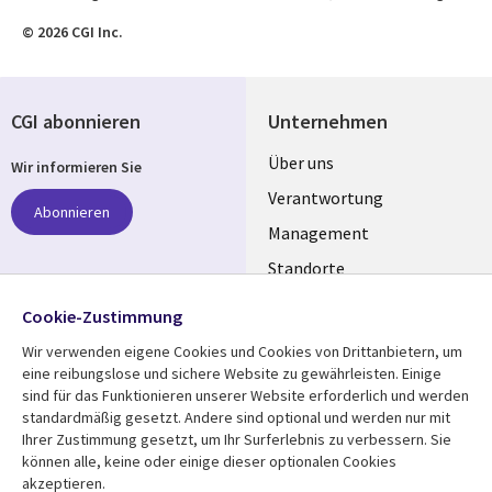
© 2026 CGI Inc.
CGI abonnieren
Unternehmen
Useful
Über uns
Wir informieren Sie
links
Verantwortung
Abonnieren
GERMANY
Management
Standorte
Allianzen
Folgen Sie uns
Cookie-Zustimmung
Merger
Wir verwenden eigene Cookies und Cookies von Drittanbietern, um
Social
eine reibungslose und sichere Website zu gewährleisten. Einige
Media
sind für das Funktionieren unserer Website erforderlich und werden
GERMANY
standardmäßig gesetzt. Andere sind optional und werden nur mit
Ihrer Zustimmung gesetzt, um Ihr Surferlebnis zu verbessern. Sie
Mediathek
Rechtliches
können alle, keine oder einige dieser optionalen Cookies
akzeptieren.