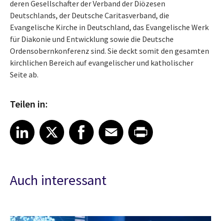
deren Gesellschafter der Verband der Diözesen
Deutschlands, der Deutsche Caritasverband, die
Evangelische Kirche in Deutschland, das Evangelische Werk
für Diakonie und Entwicklung sowie die Deutsche
Ordensobernkonferenz sind. Sie deckt somit den gesamten
kirchlichen Bereich auf evangelischer und katholischer
Seite ab.
Teilen in:
Share article on LinkedIn
Share article on X
Share article on Facebook
Share article on Email
Share article on Print
LinkedIn
X
Facebook
Email
Print
Auch interessant