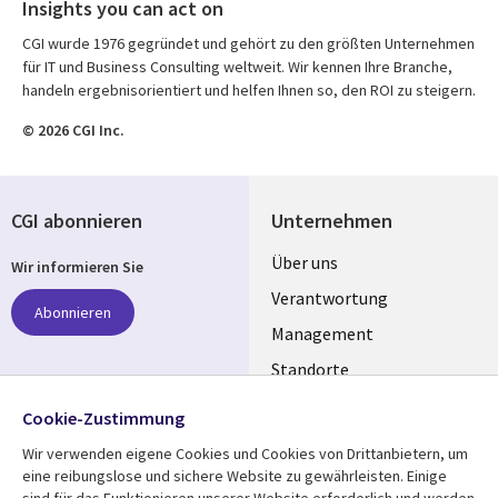
Insights you can act on
CGI wurde 1976 gegründet und gehört zu den größten Unternehmen
für IT und Business Consulting weltweit. Wir kennen Ihre Branche,
handeln ergebnisorientiert und helfen Ihnen so, den ROI zu steigern.
© 2026 CGI Inc.
CGI abonnieren
Unternehmen
Useful
Über uns
Wir informieren Sie
links
Verantwortung
Abonnieren
GERMANY
Management
Standorte
Allianzen
Folgen Sie uns
Cookie-Zustimmung
Merger
Wir verwenden eigene Cookies und Cookies von Drittanbietern, um
Social
eine reibungslose und sichere Website zu gewährleisten. Einige
Media
sind für das Funktionieren unserer Website erforderlich und werden