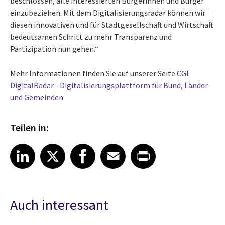
beschlossen, alle interessierten Bürgerinnen und Bürger
einzubeziehen. Mit dem Digitalisierungsradar können wir
diesen innovativen und für Stadtgesellschaft und Wirtschaft
bedeutsamen Schritt zu mehr Transparenz und
Partizipation nun gehen.“
Mehr Informationen finden Sie auf unserer Seite
CGI
DigitalRadar -
Digitalisierungsplattform für Bund, Länder
und Gemeinden
Teilen in:
Share article on LinkedIn
Share article on X
Share article on Facebook
Share article on Email
Share article on Print
LinkedIn
X
Facebook
Email
Print
Auch interessant