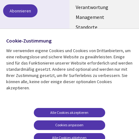
links
Verantwortung
Abonnieren
GERMANY
Management
Standorte
Allianzen
Folgen Sie uns
Cookie-Zustimmung
Merger
Wir verwenden eigene Cookies und Cookies von Drittanbietern, um
Social
eine reibungslose und sichere Website zu gewährleisten. Einige
Media
sind für das Funktionieren unserer Website erforderlich und werden
GERMANY
standardmäßig gesetzt. Andere sind optional und werden nur mit
Ihrer Zustimmung gesetzt, um Ihr Surferlebnis zu verbessern. Sie
Mediathek
Rechtliches
können alle, keine oder einige dieser optionalen Cookies
akzeptieren.
Library
Legal
Aktuelles
Allgemeine
Geschäftsbedingungen
Links
GERMANY
Artikel
Beschwerden/Hinweise
GERMANY
Blogs
Alle Cookies akzeptieren
Compliance
Events
Cookies anpassen
Datenschutz
Podcasts
Impressum
Alle Cookies ablehnen