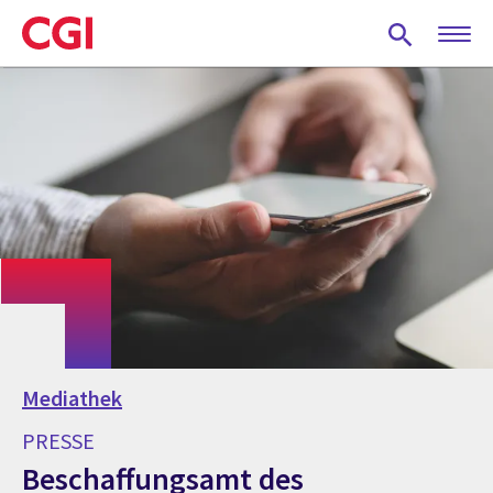
Skip
to
main
content
Mediathek
PRESSE
Beschaffungsamt des