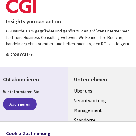
Insights you can act on
CGI wurde 1976 gegründet und gehört zu den größten Unternehmen
für IT und Business Consulting weltweit. Wir kennen Ihre Branche,
handeln ergebnisorientiert und helfen Ihnen so, den ROI zu steigern.
© 2026 CGI Inc.
CGI abonnieren
Unternehmen
Useful
Über uns
Wir informieren Sie
links
Verantwortung
Abonnieren
GERMANY
Management
Standorte
Allianzen
Folgen Sie uns
Cookie-Zustimmung