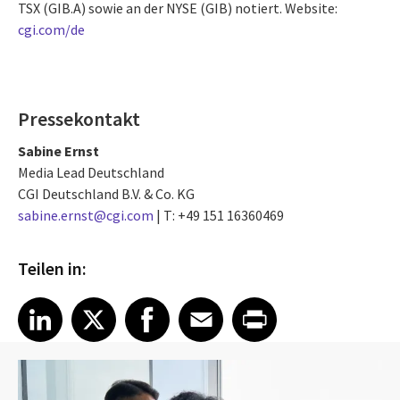
TSX (GIB.A) sowie an der NYSE (GIB) notiert. Website:
cgi.com/de
Pressekontakt
Sabine Ernst
Media Lead Deutschland
CGI Deutschland B.V. & Co. KG
sabine.ernst@cgi.com
| T: +49 151 16360469
Teilen in:
Share article on LinkedIn
Share article on X
Share article on Facebook
Share article on Email
Share article on Print
LinkedIn
X
Facebook
Email
Print